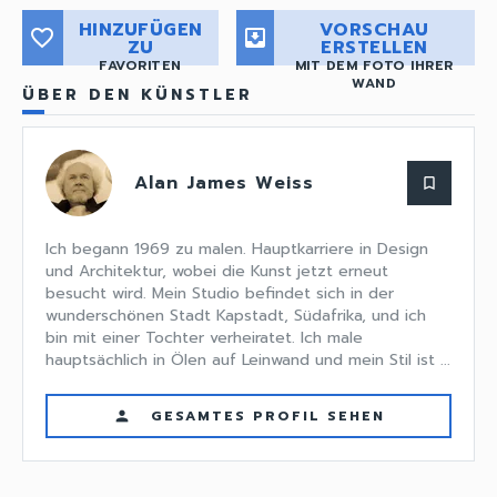
HINZUFÜGEN
VORSCHAU
favorite_border
move_to_inbox
ZU
ERSTELLEN
FAVORITEN
MIT DEM FOTO IHRER
WAND
ÜBER DEN KÜNSTLER
Alan James Weiss
bookmark_border
Ich begann 1969 zu malen. Hauptkarriere in Design
und Architektur, wobei die Kunst jetzt erneut
besucht wird. Mein Studio befindet sich in der
wunderschönen Stadt Kapstadt, Südafrika, und ich
bin mit einer Tochter verheiratet. Ich male
hauptsächlich in Ölen auf Leinwand und mein Stil ist ...
GESAMTES PROFIL SEHEN
person