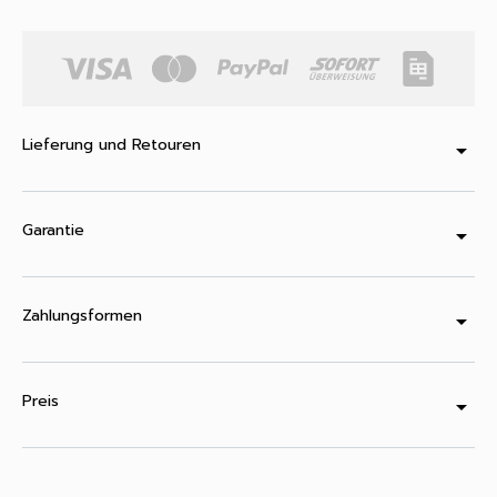
Lieferung und Retouren
arrow_drop_down
Garantie
arrow_drop_down
Zahlungsformen
arrow_drop_down
Preis
arrow_drop_down