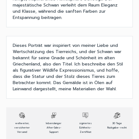
majestätische Schwan verleiht dem Raum Eleganz
und Klasse, während die sanften Farben zur
Entspannung beitragen.
Dieses Porträt war inspiriert von meiner Liebe und
Wertschätzung des Tierreichs, und der Schwan war
bekannt für seine Gnade und Schönheit im alten
Griechenland, also den Titel. Ich beschreibe den Stil
als figurativer Wildlife Expressionismus, und hoffe,
dass die Statur und der Stolz dieses Tieres zum
Betrachter kommt. Das Gemälde ist in Ölen auf
Leinwand dargestellt, meine Materialien der Wahl.
weltweiter,
lebenslanger
signiertes
30 Tage
versicherter
After-Sales-
Echtheits-
Rückgabe- recht
Versand
Support
Zertifikat