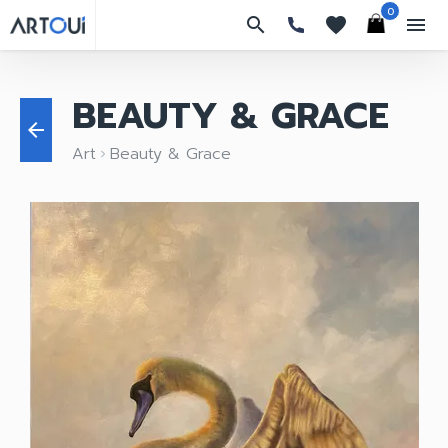
0
search
favorites
menu
BEAUTY & GRACE
arrow_back
Art
Beauty & Grace
keyboard_arrow_right