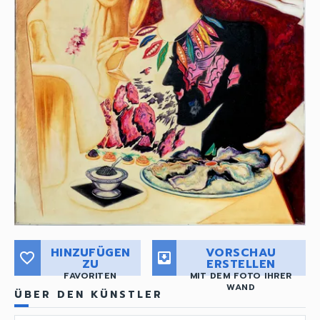
HINZUFÜGEN
VORSCHAU
favorite_border
move_to_inbox
ZU
ERSTELLEN
FAVORITEN
MIT DEM FOTO IHRER
WAND
ÜBER DEN KÜNSTLER