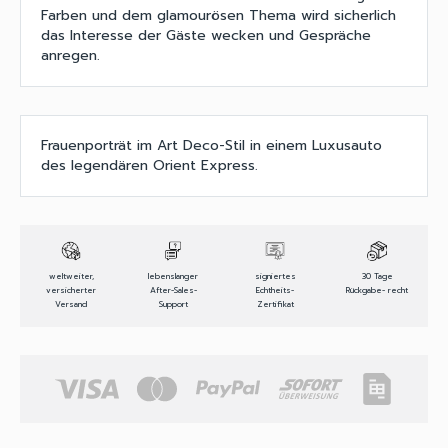
Farben und dem glamourösen Thema wird sicherlich
das Interesse der Gäste wecken und Gespräche
anregen.
Frauenporträt im Art Deco-Stil in einem Luxusauto
des legendären Orient Express.
weltweiter,
lebenslanger
signiertes
30 Tage
versicherter
After-Sales-
Echtheits-
Rückgabe- recht
Versand
Support
Zertifikat