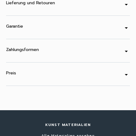
Lieferung und Retouren
arrow_drop_down
Garantie
arrow_drop_down
Zahlungsformen
arrow_drop_down
Preis
arrow_drop_down
KUNST MATERIALIEN
Alle Materialien ansehen