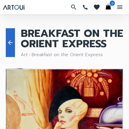
0
search
favorites
menu
BREAKFAST ON THE
ORIENT EXPRESS
arrow_back
Art
Breakfast on the Orient Express
keyboard_arrow_right