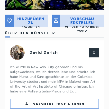
HINZUFÜGEN
VORSCHAU
favorite_border
move_to_inbox
ZU
ERSTELLEN
FAVORITEN
MIT DEM FOTO IHRER
WAND
ÜBER DEN KÜNSTLER
David Derish
bookmark_border
Ich wurde in New York City geboren und bin
aufgewachsen, wo ich derzeit lebe und arbeite. Ich
habe Kunst und Kunstgeschichte an der Columbia
University studiert und mein MFA in Malerei vom Art
of the Art of Art Institute of Chicago erhalten. Ich
habe eine Vollzeitstudio-Praxis und Ex ...
GESAMTES PROFIL SEHEN
person