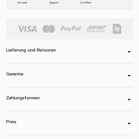
Versand
Support
Zertifikat
Lieferung und Retouren
arrow_drop_down
Garantie
arrow_drop_down
Zahlungsformen
arrow_drop_down
Preis
arrow_drop_down