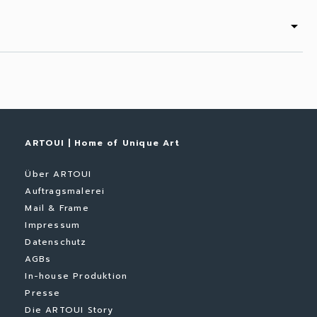
arrow_drop_down
ARTOUI | Home of Unique Art
Über ARTOUI
Auftragsmalerei
Mail & Frame
Impressum
Datenschutz
AGBs
In-house Produktion
Presse
Die ARTOUI Story