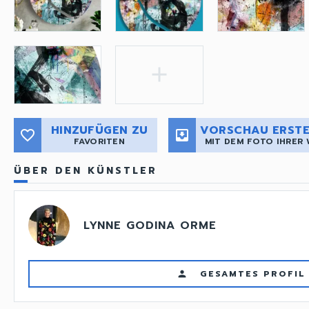
add
HINZUFÜGEN ZU
VORSCHAU ERSTE
favorite_border
move_to_inbox
FAVORITEN
MIT DEM FOTO IHRER
ÜBER DEN KÜNSTLER
LYNNE GODINA ORME
GESAMTES PROFIL
person