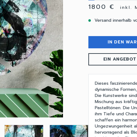
1800 €
inkl.
Versand innerhalb v
IN DEN WA
EIN ANGEBOT
Dieses faszinieren
dynamische Formen, 
Die Kunstwerke sind
Mischung aus kräfti
Pastelltönen. Die U
ihm Tiefe und Chara
schaffen ein harmo
Ungezwungenheit als
hervorragend als B