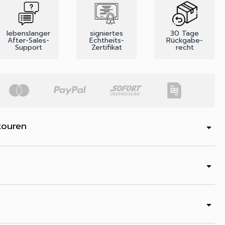
lebenslanger
signiertes
30 Tage
After-Sales-
Echtheits-
Rückgabe-
Support
Zertifikat
recht
touren
arrow_drop_down
arrow_drop_down
arrow_drop_down