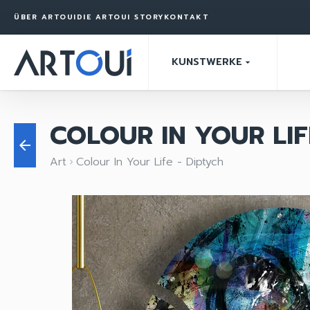
ÜBER ARTOUI
DIE ARTOUI STORY
KONTAKT
KUNSTWERKE
arrow_drop_down
COLOUR IN YOUR LIF
arrow_back
Art
Colour In Your Life - Diptych
keyboard_arrow_right