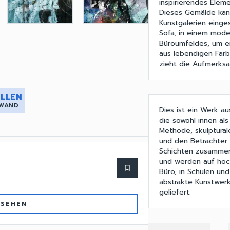
inspirierendes Elem
Dieses Gemälde kan
Kunstgalerien einge
Sofa, in einem mode
Büroumfeldes, um ei
aus lebendigen Far
zieht die Aufmerksa
LLEN
 WAND
Dies ist ein Werk a
die sowohl innen al
Methode, skulptura
und den Betrachter 
Schichten zusammenk
und werden auf hoch
bookmark_border
Büro, in Schulen und
abstrakte Kunstwerk
geliefert.
 SEHEN