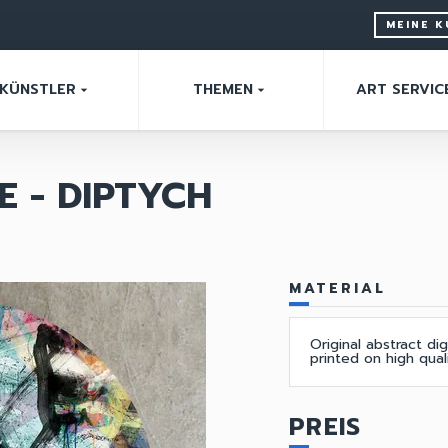
MEINE 
KÜNSTLER
THEMEN
ART SERVIC
arrow_drop_down
arrow_drop_down
E - DIPTYCH
MATERIAL
Original abstract dig
printed on high qua
PREIS