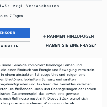
 MwSt, zzgl. Versandkosten
on ca. 7 Tagen
RENKORB
RAHMEN HINZUFÜGEN
add
HABEN SIE EINE FRAGE?
 ABGEBEN
de runde Gemälde kombiniert lebendige Farben und
die einen Eindruck von Energie und Bewegung vermitteln.
 in einem abstrakten Stil ausgeführt und zeigen eine
gen Blautönen, lebhaftem Schwarz und sanften
nregelmäßigkeiten und Texturen des Gemäldes verleihen
kter. Die fließenden Linien und Überlagerungen der Farben
nisches Zusammenspiel, das sowohl eine gewisse
 auch Raffinesse ausstrahlt. Dieses Stück eignet sich
lickfang in einem modernen Wohnraum oder als