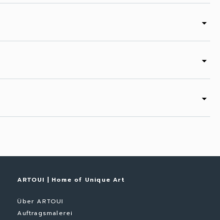
arrow_drop_down
arrow_drop_down
arrow_drop_down
ARTOUI | Home of Unique Art
Über ARTOUI
Auftragsmalerei