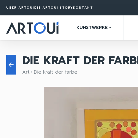
ÜBER ARTOUI
DIE ARTOUI STORY
KONTAKT
KUNSTWERKE
arrow_drop_down
DIE KRAFT DER FARB
arrow_back
Art
Die kraft der farbe
keyboard_arrow_right