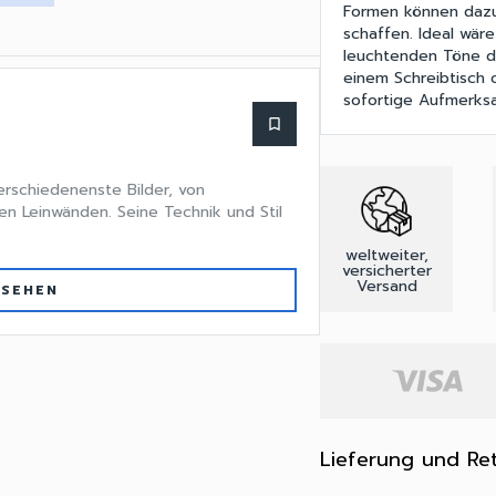
Formen können dazu 
schaffen. Ideal wär
leuchtenden Töne d
einem Schreibtisch 
sofortige Aufmerks
bookmark_border
verschiedenenste Bilder, von
en Leinwänden. Seine Technik und Stil
weltweiter,
versicherter
Versand
 SEHEN
Lieferung und Re