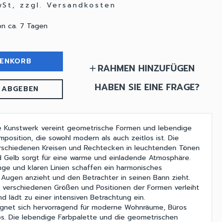
wSt, zzgl. Versandkosten
on ca. 7 Tagen
RENKORB
RAHMEN HINZUFÜGEN
add
HABEN SIE EINE FRAGE?
 ABGEBEN
de Kunstwerk vereint geometrische Formen und lebendige
position, die sowohl modern als auch zeitlos ist. Die
schiedenen Kreisen und Rechtecken in leuchtenden Tönen
d Gelb sorgt für eine warme und einladende Atmosphäre.
ge und klaren Linien schaffen ein harmonisches
 Augen anzieht und den Betrachter in seinen Bann zieht.
 verschiedenen Größen und Positionen der Formen verleiht
d lädt zu einer intensiven Betrachtung ein.
ignet sich hervorragend für moderne Wohnräume, Büros
os. Die lebendige Farbpalette und die geometrischen