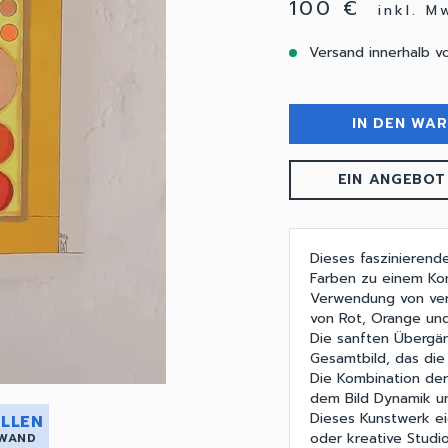
100 €
inkl. M
Versand innerhalb v
IN DEN WA
EIN ANGEBOT
Dieses faszinieren
Farben zu einem Kom
Verwendung von ver
von Rot, Orange un
Die sanften Übergän
Gesamtbild, das die
Die Kombination der
dem Bild Dynamik un
Dieses Kunstwerk e
LLEN
oder kreative Studi
 WAND