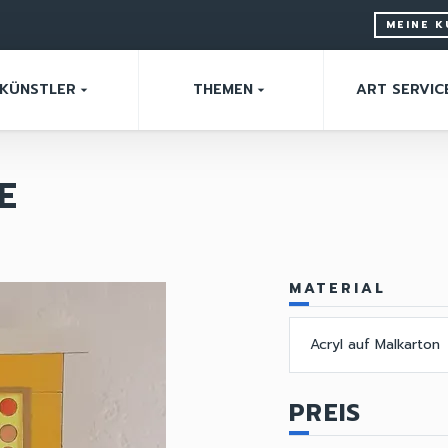
MEINE 
KÜNSTLER
THEMEN
ART SERVIC
arrow_drop_down
arrow_drop_down
E
MATERIAL
Acryl auf Malkarton
PREIS