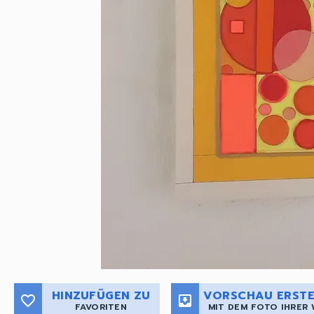
HINZUFÜGEN ZU
VORSCHAU ERSTE
favorite_border
move_to_inbox
FAVORITEN
MIT DEM FOTO IHRER