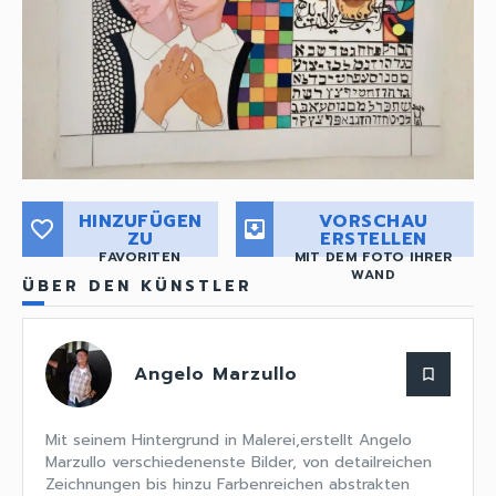
HINZUFÜGEN
VORSCHAU
favorite_border
move_to_inbox
ZU
ERSTELLEN
FAVORITEN
MIT DEM FOTO IHRER
WAND
ÜBER DEN KÜNSTLER
Angelo Marzullo
bookmark_border
Mit seinem Hintergrund in Malerei,erstellt Angelo
Marzullo verschiedenenste Bilder, von detailreichen
Zeichnungen bis hinzu Farbenreichen abstrakten