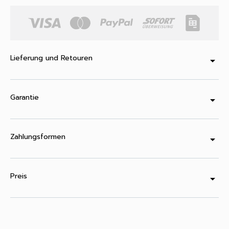
Lieferung und Retouren
arrow_drop_down
Garantie
arrow_drop_down
Zahlungsformen
arrow_drop_down
Preis
arrow_drop_down