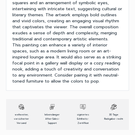
squares and an arrangement of symbolic eyes,
intertwining with intricate text, suggesting cultural or
literary themes. The artwork employs bold outlines
and vivid colors, creating an engaging visual rhythm
that captivates the viewer. The overall composition
exudes a sense of depth and complexity, merging
traditional and contemporary artistic elements.
This painting can enhance a variety of interior
spaces, such as a modern living room or an art-
inspired lounge area. It would also serve as a striking
focal point in a gallery wall display or a cozy reading
nook, adding a touch of creativity and conversation
to any environment. Consider pairing it with neutral-
toned furniture to allow the colors to pop.
weltweiter,
lebenslanger
signiertes
30 Tage
versicherter
After-Sales-
Echtheits-
Rückgabe- recht
Versand
Support
Zertifikat