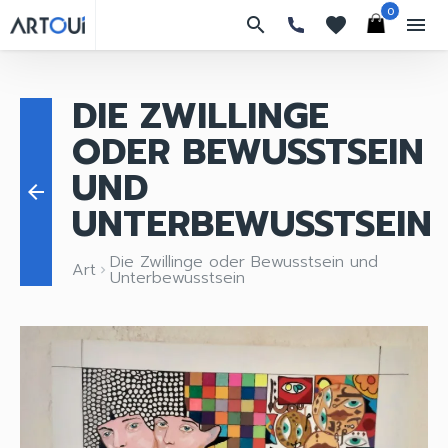
0
search
favorites
menu
DIE ZWILLINGE
ODER BEWUSSTSEIN
UND
arrow_back
UNTERBEWUSSTSEIN
Die Zwillinge oder Bewusstsein und
Art
keyboard_arrow_right
Unterbewusstsein