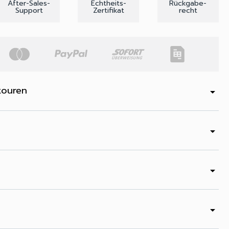
After-Sales-
Echtheits-
Rückgabe-
Support
Zertifikat
recht
touren
arrow_drop_down
arrow_drop_down
arrow_drop_down
arrow_drop_down