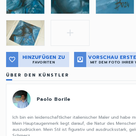
add
HINZUFÜGEN ZU
VORSCHAU ERSTE
favorite_border
move_to_inbox
FAVORITEN
MIT DEM FOTO IHRER
ÜBER DEN KÜNSTLER
Paolo Borile
Ich bin ein leidenschaftlicher italienischer Maler und habe m
Mein Hauptaugenmerk liegt darauf, die Natur des Menschen
auszudrücken. Mein Stil ist figurativ und ausdrucksstark, gel
Schmerz...