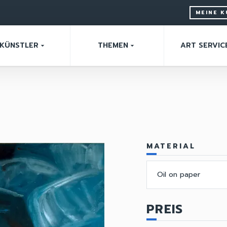
MEINE 
KÜNSTLER
THEMEN
ART SERVIC
arrow_drop_down
arrow_drop_down
MATERIAL
Oil on paper
PREIS