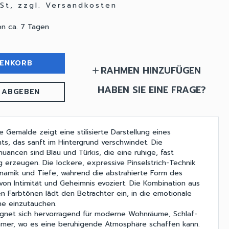
wSt, zzgl. Versandkosten
on ca. 7 Tagen
RENKORB
RAHMEN HINZUFÜGEN
add
HABEN SIE EINE FRAGE?
 ABGEBEN
e Gemälde zeigt eine stilisierte Darstellung eines
ts, das sanft im Hintergrund verschwindet. Die
uancen sind Blau und Türkis, die eine ruhige, fast
 erzeugen. Die lockere, expressive Pinselstrich-Technik
ynamik und Tiefe, während die abstrahierte Form des
von Intimität und Geheimnis evoziert. Die Kombination aus
en Farbtönen lädt den Betrachter ein, in die emotionale
ne einzutauchen.
ignet sich hervorragend für moderne Wohnräume, Schlaf-
mmer, wo es eine beruhigende Atmosphäre schaffen kann.