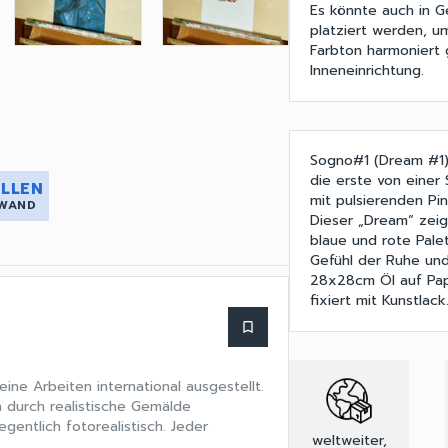
Es könnte auch in 
platziert werden, 
Farbton harmoniert g
Inneneinrichtung.
Sogno#1 (Dream #1) 
die erste von einer
LLEN
mit pulsierenden Pi
 WAND
Dieser „Dream“ zeigt
blaue und rote Pale
Gefühl der Ruhe und
28x28cm Öl auf Papi
fixiert mit Kunstlack
bookmark_border
eine Arbeiten international ausgestellt.
 durch realistische Gemälde
egentlich fotorealistisch. Jeder
weltweiter,