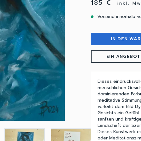
185 €
inkl. M
Versand innerhalb v
IN DEN WA
EIN ANGEBOT
Dieses eindrucksvoll
menschlichen Gesich
dominierenden Farbn
meditative Stimmung
verleiht dem Bild D
Gesichts ein Gefühl 
sanften und kräftig
Landschaft der Sze
Dieses Kunstwerk e
oder Meditationszi