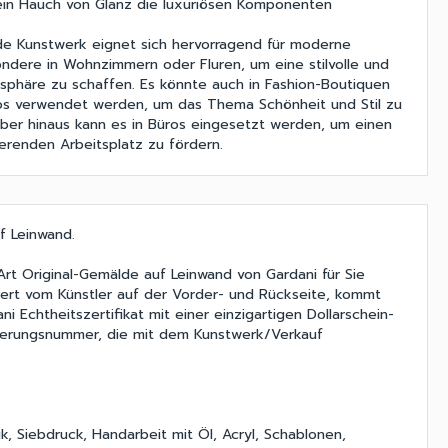
ein Hauch von Glanz die luxuriösen Komponenten
de Kunstwerk eignet sich hervorragend für moderne
dere in Wohnzimmern oder Fluren, um eine stilvolle und
phäre zu schaffen. Es könnte auch in Fashion-Boutiquen
os verwendet werden, um das Thema Schönheit und Stil zu
über hinaus kann es in Büros eingesetzt werden, um einen
ierenden Arbeitsplatz zu fördern.
f Leinwand.
rt Original-Gemälde auf Leinwand von Gardani für Sie
iert vom Künstler auf der Vorder- und Rückseite, kommt
ani Echtheitszertifikat mit einer einzigartigen Dollarschein-
rierungsnummer, die mit dem Kunstwerk/Verkauf
k, Siebdruck, Handarbeit mit Öl, Acryl, Schablonen,