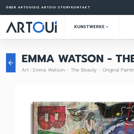
ÜBER ARTOUI
DIE ARTOUI STORY
KONTAKT
KUNSTWERKE
arrow_drop_down
EMMA WATSON - THE
arrow_back
Art
Emma Watson - The Beauty - Original Paint
keyboard_arrow_right