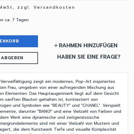
 MwSt, zzgl. Versandkosten
on ca. 7 Tagen
RENKORB
RAHMEN HINZUFÜGEN
add
HABEN SIE EINE FRAGE?
 ABGEBEN
Vervielfältigung zeigt ein modernes, Pop-Art inspiriertes
nten Frau, umgeben von einer aufregenden Mischung aus
hen Elementen. Das Hauptaugenmerk liegt auf dem Gesicht
em sanften Blauton gehalten ist, kontrastiert von
tzügen und Symbolen wie "BEAUTY" und "CHANEL". Verspielt
lemente, darunter "BANG!" und eine Vielzahl von Farben und
n dem Werk eine dynamische und zeitgenössische
intergrundelemente sind mit einer Vielzahl von Mustern und
lagert, die dem Kunstwerk Tiefe und visuelle Komplexität