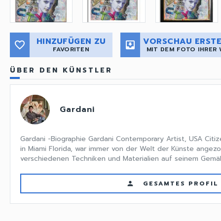
HINZUFÜGEN ZU
VORSCHAU ERSTE
favorite_border
move_to_inbox
FAVORITEN
MIT DEM FOTO IHRER
ÜBER DEN KÜNSTLER
Gardani
Gardani -Biographie Gardani Contemporary Artist, USA Citiz
in Miami Florida, war immer von der Welt der Künste angezo
verschiedenen Techniken und Materialien auf seinem Gemäl
GESAMTES PROFIL
person