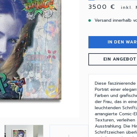
3500 €
inkl.
Versand innerhalb v
IN DEN WA
EIN ANGEBOT
Diese faszinierende 
Porträt einer elega
Farben und grafisc
der Frau, das in ein
leuchtenden Schrif
arrangierte Comic-E
Texturen, verleihe
Ausstrahlung. Die H
Schriftzeichen über