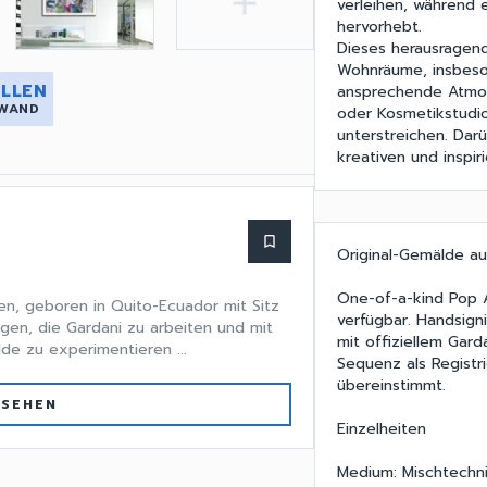
add
verleihen, während 
hervorhebt.
Dieses herausragen
Wohnräume, insbeson
LLEN
ansprechende Atmos
 WAND
oder Kosmetikstudi
unterstreichen. Dar
kreativen und inspir
bookmark_border
Original-Gemälde au
One-of-a-kind Pop A
en, geboren in Quito-Ecuador mit Sitz
verfügbar. Handsign
gen, die Gardani zu arbeiten und mit
mit offiziellem Gard
de zu experimentieren ...
Sequenz als Regist
übereinstimmt.
 SEHEN
Einzelheiten
Medium: Mischtechni