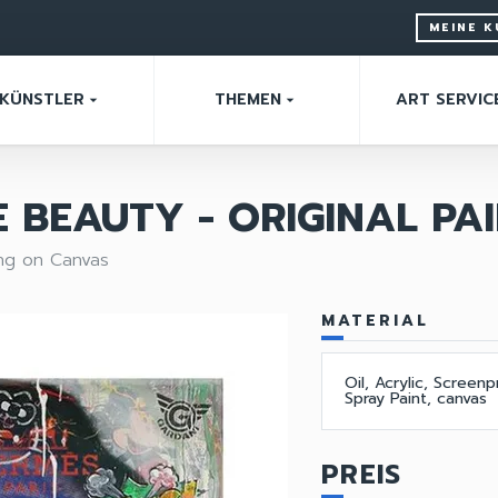
MEINE 
KÜNSTLER
THEMEN
ART SERVIC
arrow_drop_down
arrow_drop_down
 BEAUTY - ORIGINAL PA
ing on Canvas
MATERIAL
Oil, Acrylic, Screenp
Spray Paint, canvas
PREIS