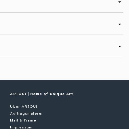
arrow_drop_down
arrow_drop_down
arrow_drop_down
ARTOUI | Home of Unique Art
Über ARTOUI
Auftragsmalerei
Mail & Frame
Impressum