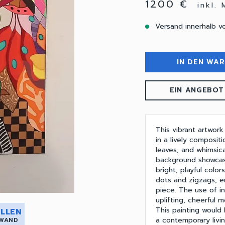
1200 €
inkl.
Versand innerhalb v
IN DEN WA
EIN ANGEBOT
This vibrant artwork
in a lively composi
leaves, and whimsic
background showcase
bright, playful colo
dots and zigzags, 
piece. The use of in
uplifting, cheerful 
This painting would
LLEN
a contemporary livin
 WAND