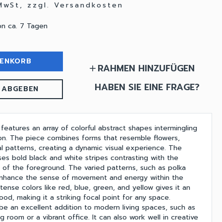
 MwSt, zzgl. Versandkosten
on ca. 7 Tagen
RENKORB
RAHMEN HINZUFÜGEN
add
HABEN SIE EINE FRAGE?
 ABGEBEN
 features an array of colorful abstract shapes intermingling
tion. The piece combines forms that resemble flowers,
al patterns, creating a dynamic visual experience. The
s bold black and white stripes contrasting with the
rs of the foreground. The varied patterns, such as polka
enhance the sense of movement and energy within the
tense colors like red, blue, green, and yellow gives it an
mood, making it a striking focal point for any space.
 be an excellent addition to modern living spaces, such as
g room or a vibrant office. It can also work well in creative