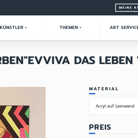
MEINE 
KÜNSTLER
THEMEN
ART SERVIC
arrow_drop_down
arrow_drop_down
BEN"EVVIVA DAS LEBEN 
MATERIAL
Acryl auf Leinwand
PREIS