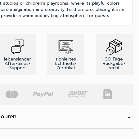
t studios or children's playrooms, where its playful colors
pire imagination and creativity. Furthermore, placing it in a
n provide a warm and inviting atmosphere for guests.
lebenslanger
signiertes
30 Tage
After-Sales-
Echtheits-
Rückgabe-
Support
Zertifikat
recht
touren
arrow_drop_down