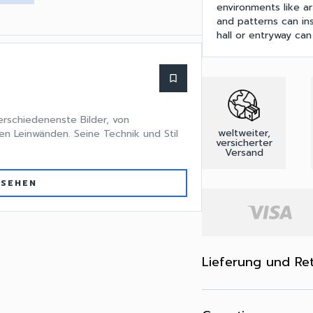
environments like ar
and patterns can ins
hall or entryway ca
bookmark_border
verschiedenenste Bilder, von
weltweiter,
en Leinwänden. Seine Technik und Stil
versicherter
Versand
 SEHEN
Lieferung und Re