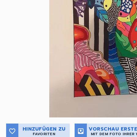
HINZUFÜGEN ZU
VORSCHAU ERSTE
favorite_border
move_to_inbox
FAVORITEN
MIT DEM FOTO IHRER