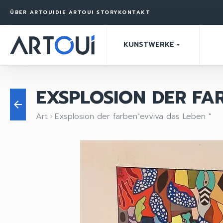
ÜBER ARTOUI
DIE ARTOUI STORY
KONTAKT
KUNSTWERKE
arrow_drop_down
EXSPLOSION DER FAR
arrow_back
Art
Exsplosion der farben"evviva das Leben "
keyboard_arrow_right