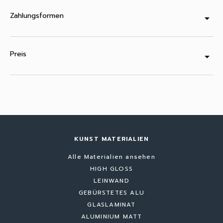
Zahlungsformen
arrow_drop_down
Preis
arrow_drop_down
KUNST MATERIALIEN
Alle Materialien ansehen
HIGH GLOSS
LEINWAND
GEBÜRSTETES ALU
GLASLAMINAT
ALUMINIUM MATT