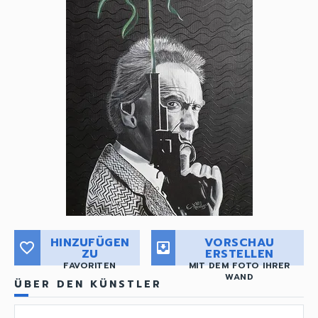
HINZUFÜGEN
VORSCHAU
favorite_border
move_to_inbox
ZU
ERSTELLEN
FAVORITEN
MIT DEM FOTO IHRER
WAND
ÜBER DEN KÜNSTLER