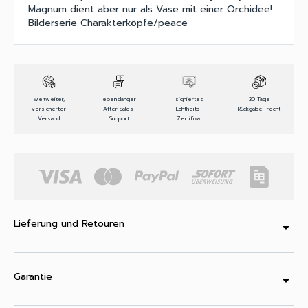
Magnum dient aber nur als Vase mit einer Orchidee!
Bilderserie Charakterköpfe/peace
weltweiter,
lebenslanger
signiertes
30 Tage
versicherter
After-Sales-
Echtheits-
Rückgabe- recht
Versand
Support
Zertifikat
Lieferung und Retouren
arrow_drop_down
Garantie
arrow_drop_down