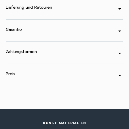
Lieferung und Retouren
arrow_drop_down
Garantie
arrow_drop_down
Zahlungsformen
arrow_drop_down
Preis
arrow_drop_down
KUNST MATERIALIEN