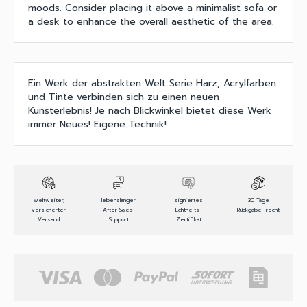
moods. Consider placing it above a minimalist sofa or
a desk to enhance the overall aesthetic of the area.
Ein Werk der abstrakten Welt Serie Harz, Acrylfarben
und Tinte verbinden sich zu einen neuen
Kunsterlebnis! Je nach Blickwinkel bietet diese Werk
immer Neues! Eigene Technik!
weltweiter,
lebenslanger
signiertes
30 Tage
versicherter
After-Sales-
Echtheits-
Rückgabe- recht
Versand
Support
Zertifikat