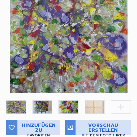
add
HINZUFÜGEN
VORSCHAU
favorite_border
move_to_inbox
ZU
ERSTELLEN
FAVORITEN
MIT DEM FOTO IHRER