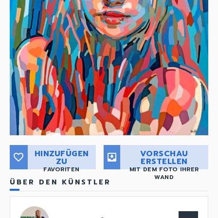
HINZUFÜGEN
VORSCHAU
favorite_border
move_to_inbox
ZU
ERSTELLEN
FAVORITEN
MIT DEM FOTO IHRER
WAND
ÜBER DEN KÜNSTLER