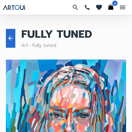
0
search
favorites
menu
FULLY TUNED
arrow_back
Art
Fully tuned
keyboard_arrow_right