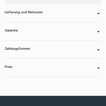
Lieferung und Retouren
arrow_drop_down
Garantie
arrow_drop_down
Zahlungsformen
arrow_drop_down
Preis
arrow_drop_down