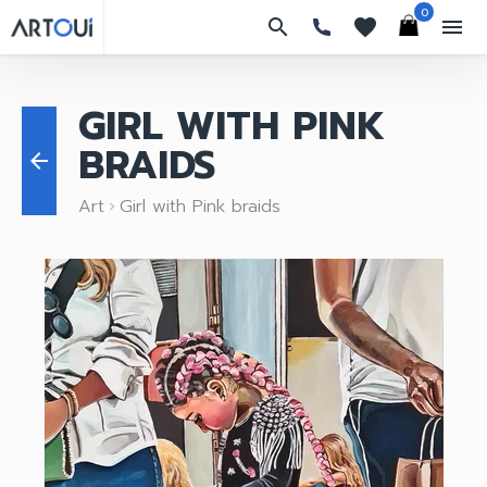
0
search
favorites
menu
GIRL WITH PINK
BRAIDS
arrow_back
Art
Girl with Pink braids
keyboard_arrow_right