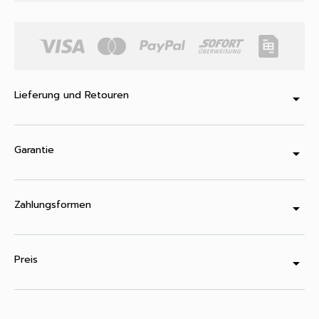
Lieferung und Retouren
arrow_drop_down
Garantie
arrow_drop_down
Zahlungsformen
arrow_drop_down
Preis
arrow_drop_down