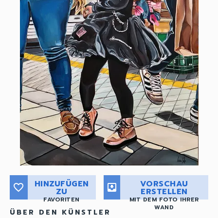
HINZUFÜGEN
VORSCHAU
favorite_border
move_to_inbox
ZU
ERSTELLEN
FAVORITEN
MIT DEM FOTO IHRER
WAND
ÜBER DEN KÜNSTLER