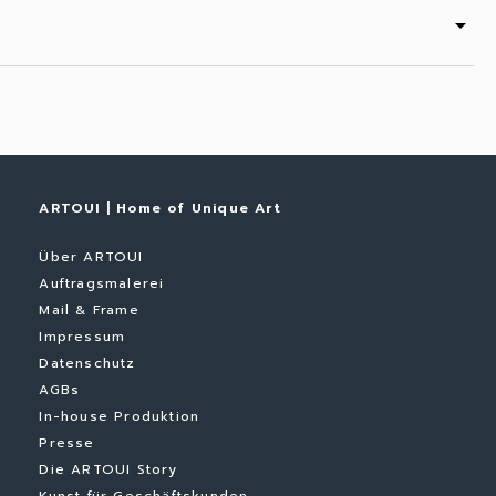
arrow_drop_down
ARTOUI | Home of Unique Art
Über ARTOUI
Auftragsmalerei
Mail & Frame
Impressum
Datenschutz
AGBs
In-house Produktion
Presse
Die ARTOUI Story