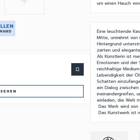
add
um einen Hauch von 
LLEN
Eine leuchtende Kas
 WAND
Mitte, umrahmt von 
Hintergrund unterst
zarten und elegante
Als Künstlerin ist 
Emotionen und der Sc
reichhaltige Medium
bookmark_border
Lebendigkeit der Öl
Schatten einzufange
ein Dialog zwischen
 SEHEN
ineinandergreifen, 
einladen, die Welt 
Das Werk wird von e
Das Kunstwerk ist 