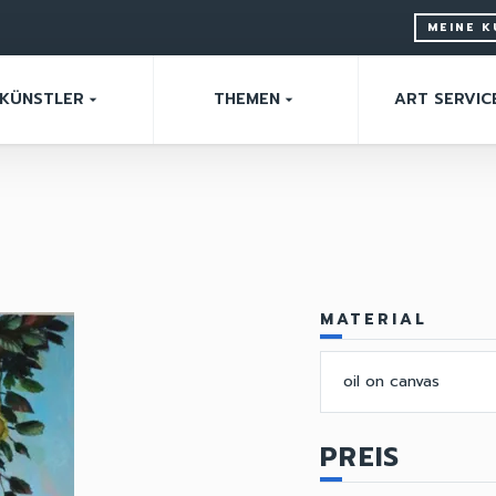
MEINE 
KÜNSTLER
THEMEN
ART SERVIC
arrow_drop_down
arrow_drop_down
MATERIAL
oil on canvas
PREIS