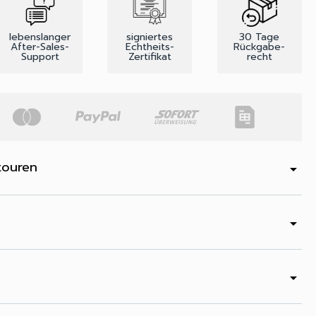
lebenslanger
signiertes
30 Tage
After-Sales-
Echtheits-
Rückgabe-
Support
Zertifikat
recht
touren
arrow_drop_down
arrow_drop_down
arrow_drop_down