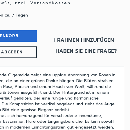
MwSt, zzgl. Versandkosten
on ca. 7 Tagen
RENKORB
RAHMEN HINZUFÜGEN
add
HABEN SIE EINE FRAGE?
 ABGEBEN
nde Ölgemälde zeigt eine üppige Anordnung von Rosen in
n, die an einer grünen Ranke hängen. Die Blüten strahlen
n Rosa, Pfirsich und einem Hauch von Weiß, während die
 Grüntönen ausgeführt sind. Der Hintergrund ist in einem
bverlauf gehalten, der eine ruhige und harmonische
 Die Komposition ist vertikal angelegt und zieht das Auge
Bild eine gewisse Eleganz verleiht.
et sich hervorragend für verschiedene Innenräume,
 Esszimmer, Flure oder Eingangsbereiche. Es kann sowohl
auch in modernen Einrichtungsstilen gut eingesetzt werden,