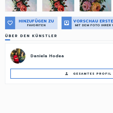
HINZUFÜGEN ZU
VORSCHAU ERSTE
favorite_border
move_to_inbox
FAVORITEN
MIT DEM FOTO IHRER
ÜBER DEN KÜNSTLER
Daniela Hodea
GESAMTES PROFIL
person