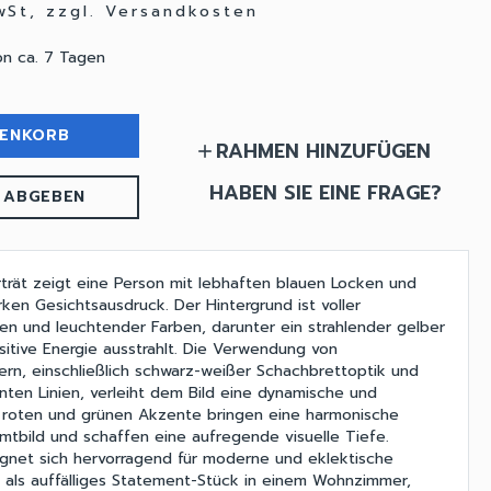
MwSt, zzgl. Versandkosten
on ca. 7 Tagen
RENKORB
RAHMEN HINZUFÜGEN
add
HABEN SIE EINE FRAGE?
 ABGEBEN
orträt zeigt eine Person mit lebhaften blauen Locken und
ken Gesichtsausdruck. Der Hintergrund ist voller
n und leuchtender Farben, darunter ein strahlender gelber
sitive Energie ausstrahlt. Die Verwendung von
rn, einschließlich schwarz-weißer Schachbrettoptik und
en Linien, verleiht dem Bild eine dynamische und
e roten und grünen Akzente bringen eine harmonische
mtbild und schaffen eine aufregende visuelle Tiefe.
gnet sich hervorragend für moderne und eklektische
als auffälliges Statement-Stück in einem Wohnzimmer,