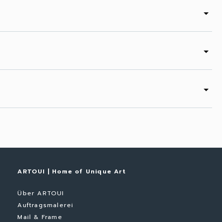
arrow_drop_down
arrow_drop_down
arrow_drop_down
ARTOUI | Home of Unique Art
Über ARTOUI
Auftragsmalerei
Mail & Frame