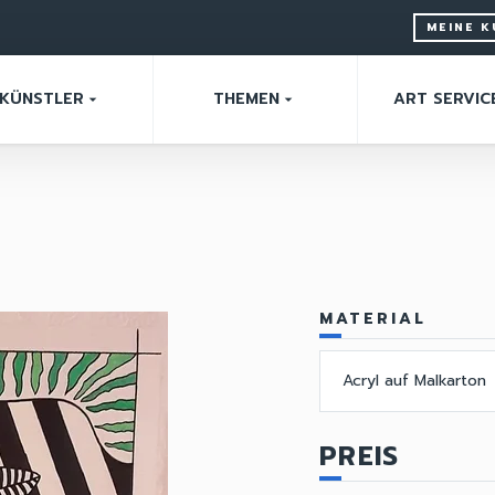
MEINE 
KÜNSTLER
THEMEN
ART SERVIC
arrow_drop_down
arrow_drop_down
MATERIAL
Acryl auf Malkarton
PREIS