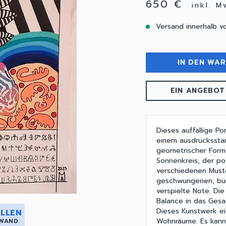
650 €
inkl. 
Versand innerhalb v
IN DEN WA
EIN ANGEBOT
Dieses auffällige P
einem ausdrucksstar
geometrischer Forme
Sonnenkreis, der po
verschiedenen Muste
geschwungenen, bunt
verspielte Note. Di
Balance in das Gesa
Dieses Kunstwerk ei
LLEN
Wohnräume. Es kann 
 WAND