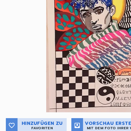
HINZUFÜGEN ZU
VORSCHAU ERSTE
favorite_border
move_to_inbox
FAVORITEN
MIT DEM FOTO IHRER