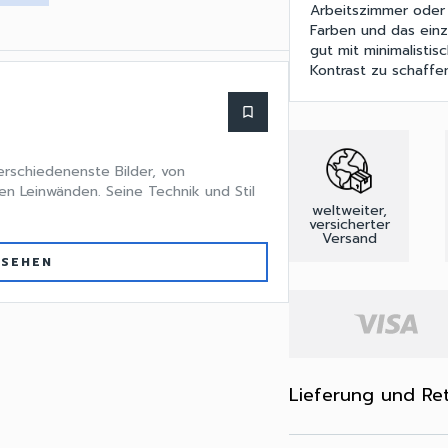
Arbeitszimmer oder
Farben und das ein
gut mit minimalisti
Kontrast zu schaffe
bookmark_border
verschiedenenste Bilder, von
en Leinwänden. Seine Technik und Stil
weltweiter,
versicherter
Versand
 SEHEN
Lieferung und Re