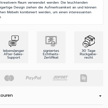
 kreativem Raum verwendet werden. Die leuchtenden
zigartige Design ziehen die Aufmerksamkeit an und können
schen Möbeln kombiniert werden, um einen interessanten
n.
lebenslanger
signiertes
30 Tage
After-Sales-
Echtheits-
Rückgabe-
Support
Zertifikat
recht
touren
arrow_drop_down