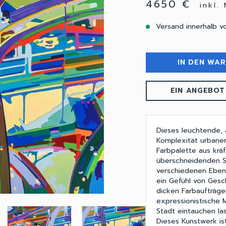
4650 €
inkl.
Versand innerhalb v
IN DEN WA
EIN ANGEBOT
Dieses leuchtende,
Komplexität urbaner
Farbpalette aus krä
überschneidenden S
verschiedenen Ebene
ein Gefühl von Gesc
dicken Farbaufträge
expressionistische 
Stadt eintauchen la
Dieses Kunstwerk is