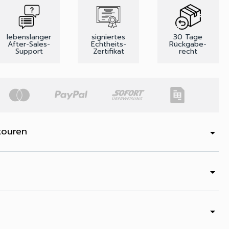
lebenslanger
signiertes
30 Tage
After-Sales-
Echtheits-
Rückgabe-
Support
Zertifikat
recht
touren
arrow_drop_down
arrow_drop_down
arrow_drop_down