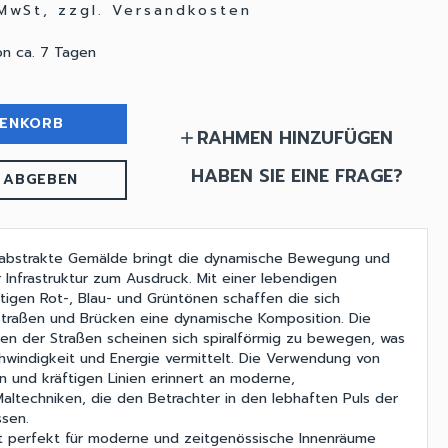
 MwSt, zzgl. Versandkosten
on ca. 7 Tagen
RENKORB
RAHMEN HINZUFÜGEN
add
HABEN SIE EINE FRAGE?
 ABGEBEN
 abstrakte Gemälde bringt die dynamische Bewegung und
 Infrastruktur zum Ausdruck. Mit einer lebendigen
ftigen Rot-, Blau- und Grüntönen schaffen die sich
traßen und Brücken eine dynamische Komposition. Die
n der Straßen scheinen sich spiralförmig zu bewegen, was
hwindigkeit und Energie vermittelt. Die Verwendung von
n und kräftigen Linien erinnert an moderne,
Maltechniken, die den Betrachter in den lebhaften Puls der
ssen.
t perfekt für moderne und zeitgenössische Innenräume