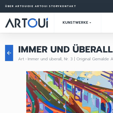
ÜBER ARTOUI
DIE ARTOUI STORY
KONTAKT
KUNSTWERKE
arrow_drop_down
IMMER UND ÜBERALL,
arrow_back
Art
Immer und überall, Nr. 3 | Original Gemälde 
keyboard_arrow_right