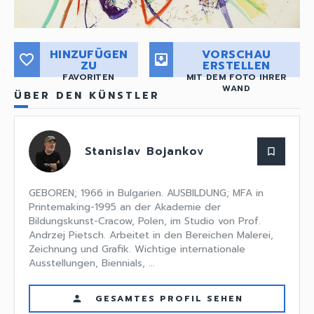
HINZUFÜGEN
VORSCHAU
favorite_border
move_to_inbox
ZU
ERSTELLEN
FAVORITEN
MIT DEM FOTO IHRER
WAND
ÜBER DEN KÜNSTLER
Stanislav Bojankov
bookmark_border
GEBOREN; 1966 in Bulgarien. AUSBILDUNG; MFA in
Printemaking-1995 an der Akademie der
Bildungskunst-Cracow, Polen, im Studio von Prof.
Andrzej Pietsch. Arbeitet in den Bereichen Malerei,
Zeichnung und Grafik. Wichtige internationale
Ausstellungen, Biennials, ...
GESAMTES PROFIL SEHEN
person