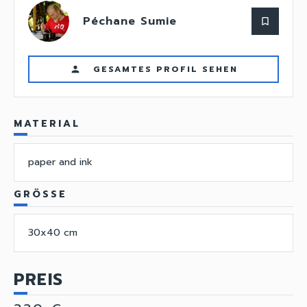
Péchane Sumie
bookmark_border
GESAMTES PROFIL SEHEN
person
MATERIAL
paper and ink
GRÖSSE
30x40 cm
PREIS