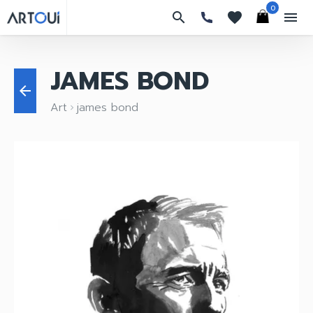
0
search
favorites
menu
JAMES BOND
arrow_back
Art
james bond
keyboard_arrow_right