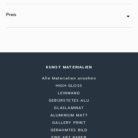
Preis
arrow_drop_down
KUNST MATERIALIEN
Alle Materialien ansehen
HIGH GLOSS
LEINWAND
GEBÜRSTETES ALU
GLASLAMINAT
ALUMINIUM MATT
GALLERY PRINT
GERAHMTES BILD
FINE ART PAPER