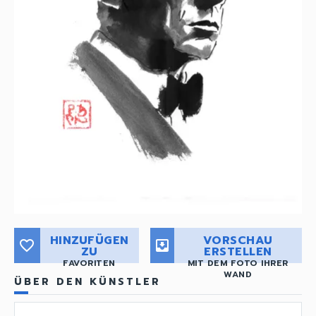
HINZUFÜGEN
VORSCHAU
favorite_border
move_to_inbox
ZU
ERSTELLEN
FAVORITEN
MIT DEM FOTO IHRER
WAND
ÜBER DEN KÜNSTLER