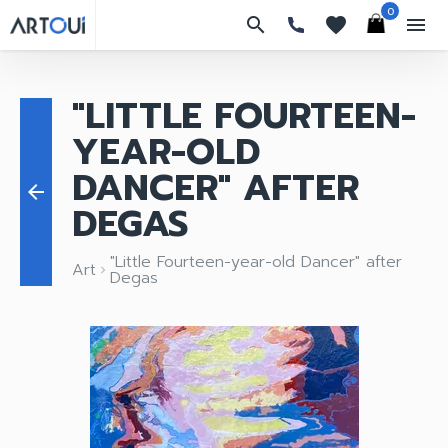
0
search
favorites
menu
"LITTLE FOURTEEN-
YEAR-OLD
DANCER" AFTER
arrow_back
DEGAS
"Little Fourteen-year-old Dancer" after
Art
keyboard_arrow_right
Degas