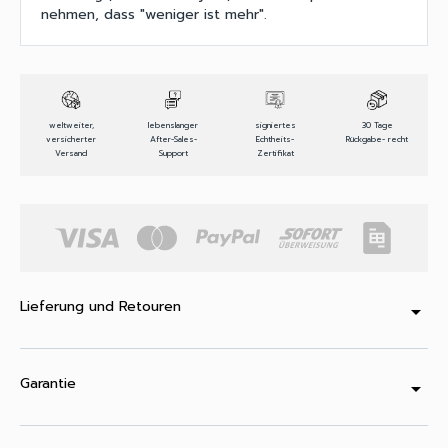
nehmen, dass "weniger ist mehr".
weltweiter,
lebenslanger
signiertes
30 Tage
versicherter
After-Sales-
Echtheits-
Rückgabe- recht
Versand
Support
Zertifikat
Lieferung und Retouren
arrow_drop_down
Garantie
arrow_drop_down