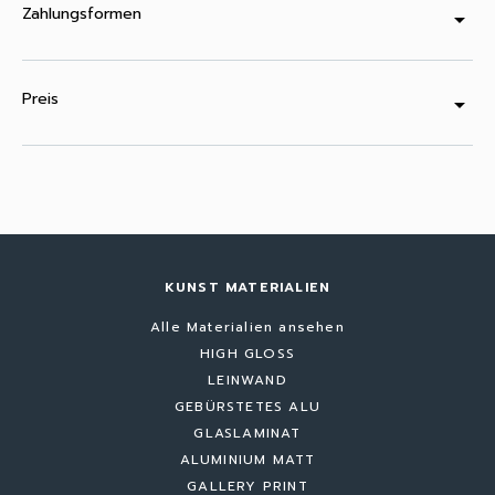
Zahlungsformen
arrow_drop_down
Preis
arrow_drop_down
KUNST MATERIALIEN
Alle Materialien ansehen
HIGH GLOSS
LEINWAND
GEBÜRSTETES ALU
GLASLAMINAT
ALUMINIUM MATT
GALLERY PRINT