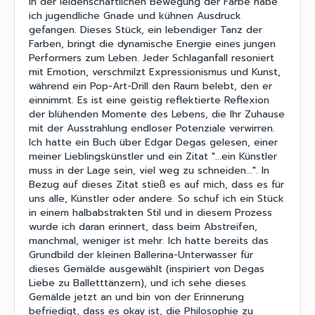
In der leidenschaftlichen Bewegung der Farbe habe
ich jugendliche Gnade und kühnen Ausdruck
gefangen. Dieses Stück, ein lebendiger Tanz der
Farben, bringt die dynamische Energie eines jungen
Performers zum Leben. Jeder Schlaganfall resoniert
mit Emotion, verschmilzt Expressionismus und Kunst,
während ein Pop-Art-Drill den Raum belebt, den er
einnimmt. Es ist eine geistig reflektierte Reflexion
der blühenden Momente des Lebens, die Ihr Zuhause
mit der Ausstrahlung endloser Potenziale verwirren.
Ich hatte ein Buch über Edgar Degas gelesen, einer
meiner Lieblingskünstler und ein Zitat "...ein Künstler
muss in der Lage sein, viel weg zu schneiden...". In
Bezug auf dieses Zitat stieß es auf mich, dass es für
uns alle, Künstler oder andere. So schuf ich ein Stück
in einem halbabstrakten Stil und in diesem Prozess
wurde ich daran erinnert, dass beim Abstreifen,
manchmal, weniger ist mehr. Ich hatte bereits das
Grundbild der kleinen Ballerina-Unterwasser für
dieses Gemälde ausgewählt (inspiriert von Degas
Liebe zu Balletttänzern), und ich sehe dieses
Gemälde jetzt an und bin von der Erinnerung
befriedigt, dass es okay ist, die Philosophie zu