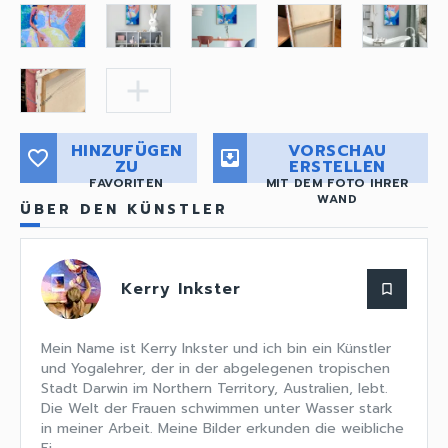
add
HINZUFÜGEN
VORSCHAU
favorite_border
move_to_inbox
ZU
ERSTELLEN
FAVORITEN
MIT DEM FOTO IHRER
WAND
ÜBER DEN KÜNSTLER
Kerry Inkster
bookmark_border
Mein Name ist Kerry Inkster und ich bin ein Künstler
und Yogalehrer, der in der abgelegenen tropischen
Stadt Darwin im Northern Territory, Australien, lebt.
Die Welt der Frauen schwimmen unter Wasser stark
in meiner Arbeit. Meine Bilder erkunden die weibliche