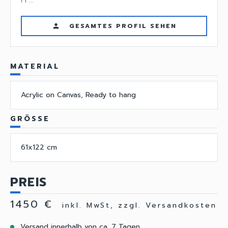
Fi ...
GESAMTES PROFIL SEHEN
person
MATERIAL
Acrylic on Canvas, Ready to hang
GRÖSSE
61x122 cm
PREIS
1450 €
inkl. MwSt, zzgl. Versandkosten
Versand innerhalb von ca. 7 Tagen