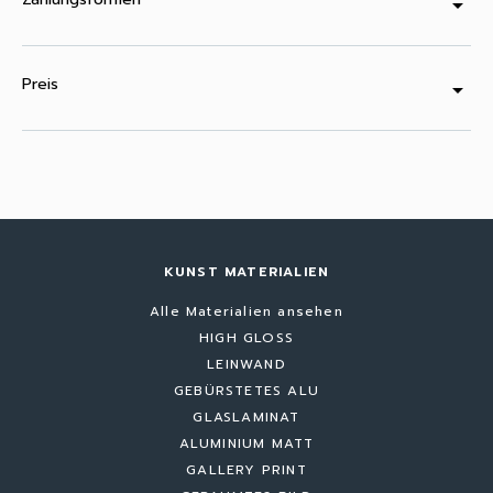
arrow_drop_down
Preis
arrow_drop_down
KUNST MATERIALIEN
Alle Materialien ansehen
HIGH GLOSS
LEINWAND
GEBÜRSTETES ALU
GLASLAMINAT
ALUMINIUM MATT
GALLERY PRINT