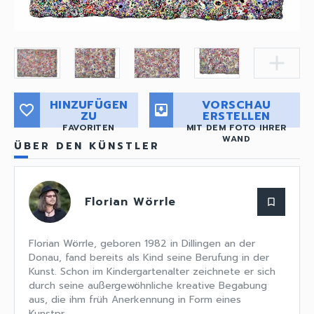
add
HINZUFÜGEN
VORSCHAU
favorite_border
move_to_inbox
ZU
ERSTELLEN
FAVORITEN
MIT DEM FOTO IHRER
WAND
ÜBER DEN KÜNSTLER
Florian Wörrle
bookmark_border
Florian Wörrle, geboren 1982 in Dillingen an der
Donau, fand bereits als Kind seine Berufung in der
Kunst. Schon im Kindergartenalter zeichnete er sich
durch seine außergewöhnliche kreative Begabung
aus, die ihm früh Anerkennung in Form eines
Kunstpr...