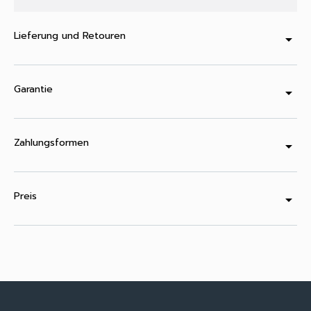
Lieferung und Retouren
arrow_drop_down
Garantie
arrow_drop_down
Zahlungsformen
arrow_drop_down
Preis
arrow_drop_down