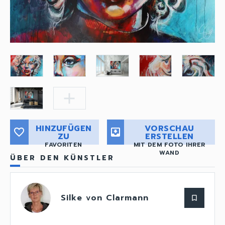
add
HINZUFÜGEN
VORSCHAU
favorite_border
move_to_inbox
ZU
ERSTELLEN
FAVORITEN
MIT DEM FOTO IHRER
WAND
ÜBER DEN KÜNSTLER
Silke von Clarmann
bookmark_border