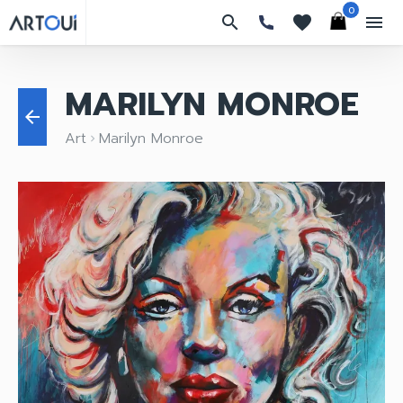
0
search
favorites
menu
MARILYN MONROE
arrow_back
Art
Marilyn Monroe
keyboard_arrow_right