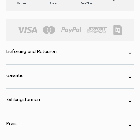
Versand
Support
Zertifikat
Lieferung und Retouren
arrow_drop_down
Garantie
arrow_drop_down
Zahlungsformen
arrow_drop_down
Preis
arrow_drop_down