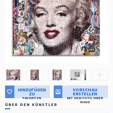
add
HINZUFÜGEN
VORSCHAU
favorite_border
move_to_inbox
ZU
ERSTELLEN
FAVORITEN
MIT DEM FOTO IHRER
WAND
ÜBER DEN KÜNSTLER