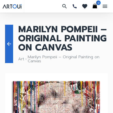
0
search
favorites
menu
MARILYN POMPEII –
ORIGINAL PAINTING
ON CANVAS
arrow_back
Marilyn Pompeii – Original Painting on
Art
keyboard_arrow_right
Canvas