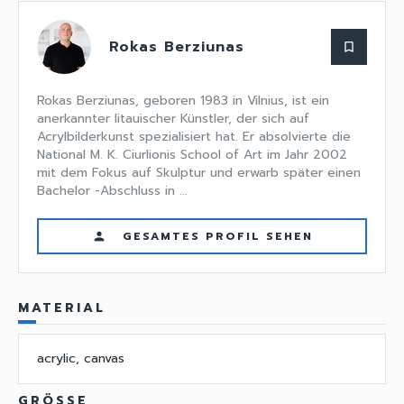
Rokas Berziunas
bookmark_border
Rokas Berziunas, geboren 1983 in Vilnius, ist ein
anerkannter litauischer Künstler, der sich auf
Acrylbilderkunst spezialisiert hat. Er absolvierte die
National M. K. Ciurlionis School of Art im Jahr 2002
mit dem Fokus auf Skulptur und erwarb später einen
Bachelor -Abschluss in ...
GESAMTES PROFIL SEHEN
person
MATERIAL
acrylic, canvas
GRÖSSE