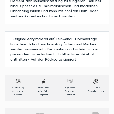
Element der Raumausstattung zu fungieren. Darüber
hinaus passt es zu minimalistischen und modernen
Einrichtungsstilen und kann mit sanften Holz- oder
weißen Akzenten kombiniert werden.
• Original Acrylmalerei auf Leinwand • Hochwertige
künstlerisch hochwertige Acrylfarben und Medien
werden verwendet • Die Kanten sind schön mit der
passenden Farbe lackiert • Echtheitszertifikat ist
enthalten • Auf der Rückseite signiert
weltweiter,
lebenslanger
signiertes
30 Tage
versicherter
After-Sales-
Echtheits-
Rückgabe- recht
Versand
Support
Zertifikat