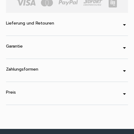
Lieferung und Retouren
arrow_drop_down
Garantie
arrow_drop_down
Zahlungsformen
arrow_drop_down
Preis
arrow_drop_down