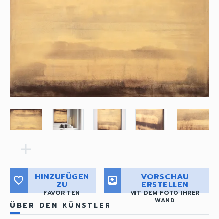
add
HINZUFÜGEN
VORSCHAU
favorite_border
move_to_inbox
ZU
ERSTELLEN
FAVORITEN
MIT DEM FOTO IHRER
WAND
ÜBER DEN KÜNSTLER