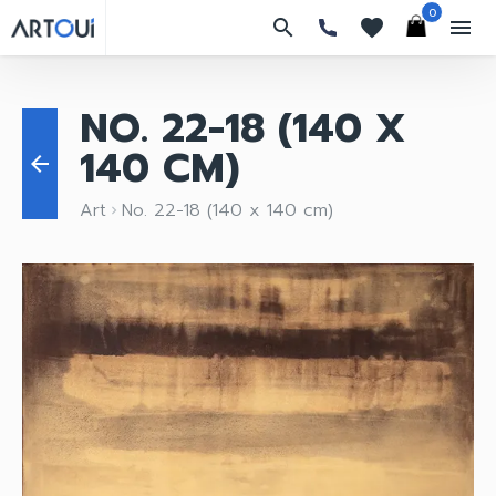
0
search
favorites
menu
NO. 22-18 (140 X
140 CM)
arrow_back
Art
No. 22-18 (140 x 140 cm)
keyboard_arrow_right