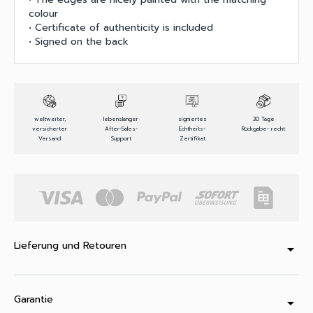
colour
• Certificate of authenticity is included
• Signed on the back
weltweiter,
lebenslanger
signiertes
30 Tage
versicherter
After-Sales-
Echtheits-
Rückgabe- recht
Versand
Support
Zertifikat
Lieferung und Retouren
arrow_drop_down
Garantie
arrow_drop_down