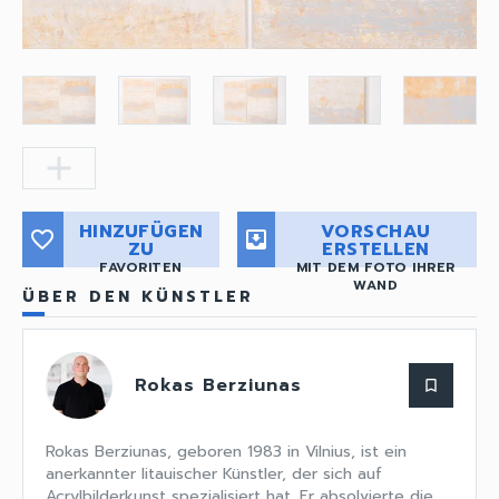
add
HINZUFÜGEN
VORSCHAU
favorite_border
move_to_inbox
ZU
ERSTELLEN
FAVORITEN
MIT DEM FOTO IHRER
WAND
ÜBER DEN KÜNSTLER
Rokas Berziunas
bookmark_border
Rokas Berziunas, geboren 1983 in Vilnius, ist ein
anerkannter litauischer Künstler, der sich auf
Acrylbilderkunst spezialisiert hat. Er absolvierte die