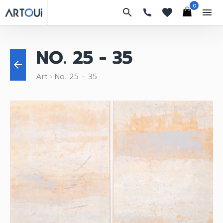
0
search
favorites
menu
NO. 25 - 35
arrow_back
Art
No. 25 - 35
keyboard_arrow_right