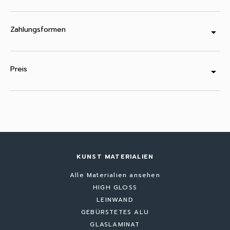
Zahlungsformen
arrow_drop_down
Preis
arrow_drop_down
KUNST MATERIALIEN
Alle Materialien ansehen
HIGH GLOSS
LEINWAND
GEBÜRSTETES ALU
GLASLAMINAT