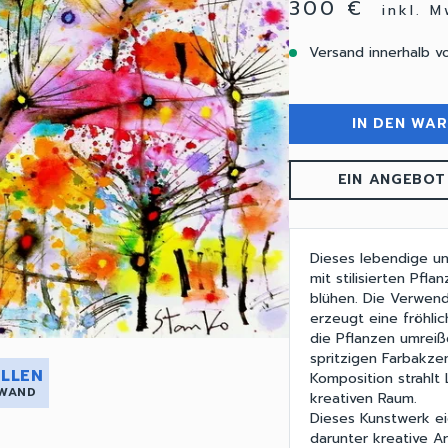
300 €
inkl. 
Versand innerhalb v
IN DEN WA
EIN ANGEBOT
Dieses lebendige un
mit stilisierten Pfl
blühen. Die Verwend
erzeugt eine fröhlic
die Pflanzen umreiß
spritzigen Farbakz
LLEN
Komposition strahlt 
 WAND
kreativen Raum.
Dieses Kunstwerk ei
darunter kreative A