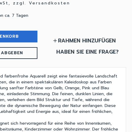
MwSt, zzgl. Versandkosten
on ca. 7 Tagen
RENKORB
RAHMEN HINZUFÜGEN
add
HABEN SIE EINE FRAGE?
 ABGEBEN
d farbenfrohe Aquarell zeigt eine fantasievolle Landschaft
anzen, die in einem spektakulären Kaleidoskop aus Farben
ung sanfter Farbtöne von Gelb, Orange, Pink und Blau
he, einladende Stimmung. Die feinen, dunklen Linien, die
en, verleihen dem Bild Struktur und Tiefe, während die
ente die dynamische Bewegung der Natur einfangen. Diese
Lebhaftigkeit und Energie aus, ideal für einen fröhlichen,
gnet sich hervorragend für eine Reihe von Innenräumen,
rbeitsräume, Kinderzimmer oder Wohnzimmer. Der fröhliche