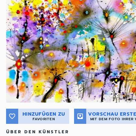
HINZUFÜGEN ZU
VORSCHAU ERSTE
favorite_border
move_to_inbox
FAVORITEN
MIT DEM FOTO IHRER
ÜBER DEN KÜNSTLER