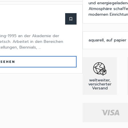
und energiegeladen
Atmosphäre schaffen
modernen Einrichtun
bookmark_border
king-1995 an der Akademie der
aquarell, auf papier
ietsch. Arbeitet in den Bereichen
lungen, Biennials, ...
 SEHEN
weltweiter,
versicherter
Versand