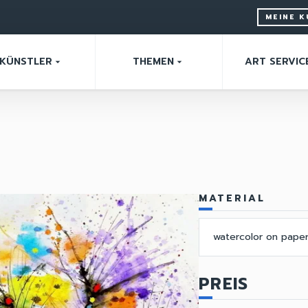
MEINE 
KÜNSTLER
THEMEN
ART SERVIC
arrow_drop_down
arrow_drop_down
MATERIAL
watercolor on pape
PREIS