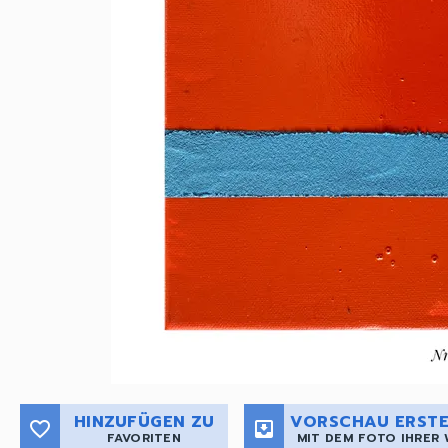
HINZUFÜGEN ZU
VORSCHAU ERSTE
favorite_border
move_to_inbox
FAVORITEN
MIT DEM FOTO IHRER