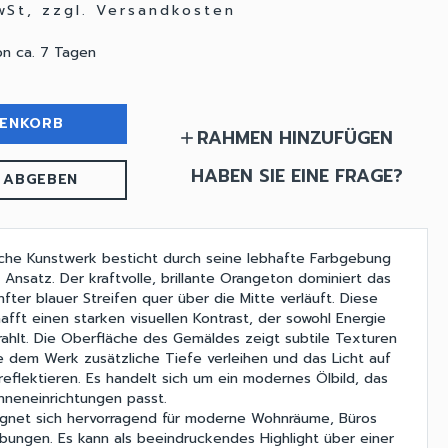
MwSt, zzgl. Versandkosten
on ca. 7 Tagen
RENKORB
RAHMEN HINZUFÜGEN
add
HABEN SIE EINE FRAGE?
 ABGEBEN
che Kunstwerk besticht durch seine lebhafte Farbgebung
 Ansatz. Der kraftvolle, brillante Orangeton dominiert das
nfter blauer Streifen quer über die Mitte verläuft. Diese
afft einen starken visuellen Kontrast, der sowohl Energie
rahlt. Die Oberfläche des Gemäldes zeigt subtile Texturen
ie dem Werk zusätzliche Tiefe verleihen und das Licht auf
reflektieren. Es handelt sich um ein modernes Ölbild, das
Inneneinrichtungen passt.
ignet sich hervorragend für moderne Wohnräume, Büros
ungen. Es kann als beeindruckendes Highlight über einer