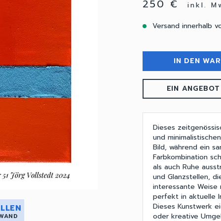
250 €
inkl. 
Versand innerhalb v
IN DEN WA
EIN ANGEBOT
Dieses zeitgenössis
und minimalistischen
Bild, während ein sa
Farbkombination sch
als auch Ruhe ausst
und Glanzstellen, d
interessante Weise 
perfekt in aktuelle 
Dieses Kunstwerk e
LLEN
oder kreative Umgeb
 WAND