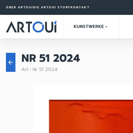
ÜBER ARTOUI
DIE ARTOUI STORY
KONTAKT
KUNSTWERKE
arrow_drop_down
NR 51 2024
arrow_back
Art
Nr 51 2024
keyboard_arrow_right