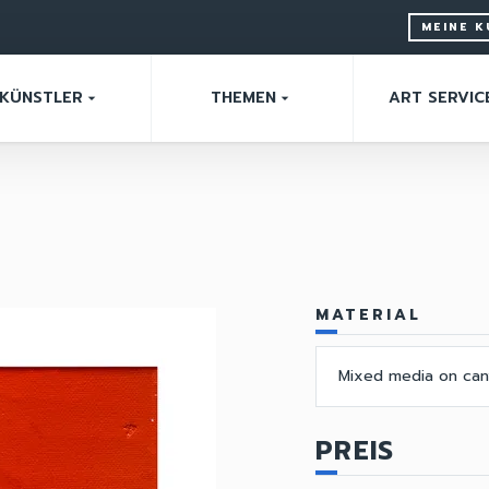
MEINE 
KÜNSTLER
THEMEN
ART SERVIC
arrow_drop_down
arrow_drop_down
MATERIAL
Mixed media on can
PREIS