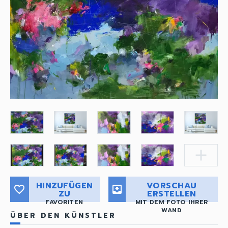
add
HINZUFÜGEN
VORSCHAU
favorite_border
move_to_inbox
ZU
ERSTELLEN
FAVORITEN
MIT DEM FOTO IHRER
WAND
ÜBER DEN KÜNSTLER