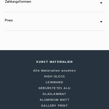
Zahlungsformen
arrow_drop_down
Preis
arrow_drop_down
KUNST MATERIALIEN
Alle Materialien ansehen
HIGH GLOSS
LEINWAND
GEBÜRSTETES ALU
GLASLAMINAT
ALUMINIUM MATT
GALLERY PRINT