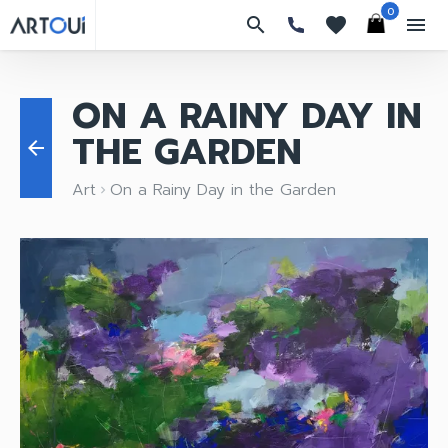
0
search
favorites
menu
ON A RAINY DAY IN
THE GARDEN
arrow_back
Art
On a Rainy Day in the Garden
keyboard_arrow_right