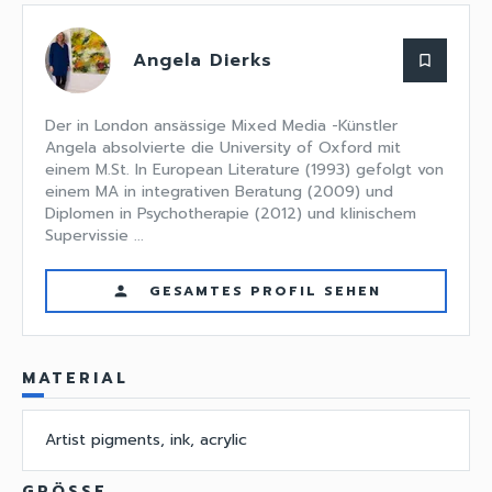
Angela Dierks
bookmark_border
Der in London ansässige Mixed Media -Künstler
Angela absolvierte die University of Oxford mit
einem M.St. In European Literature (1993) gefolgt von
einem MA in integrativen Beratung (2009) und
Diplomen in Psychotherapie (2012) und klinischem
Supervissie ...
GESAMTES PROFIL SEHEN
person
MATERIAL
Artist pigments, ink, acrylic
GRÖSSE