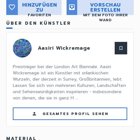
HINZUFÜGEN
VORSCHAU
favorite_border
move_to_inbox
ZU
ERSTELLEN
FAVORITEN
MIT DEM FOTO IHRER
WAND
ÜBER DEN KÜNSTLER
Aasiri Wickremage
bookmark_border
Preisträger bei der London Art Biennale. Aasiri
Wickremage ist ein Künstler mit srilankischen
Wurzeln, der derzeit in Surrey, Großbritannien, lebt.
Lassen Sie sich von mehreren Kulturen, Landschaften
und Sehenswürdigkeiten inspirieren - insbesondere
von denen, die sie in ganz H ...
GESAMTES PROFIL SEHEN
person
MATERIAL