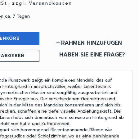
wSt, zzgl. Versandkosten
on ca. 7 Tagen
RENKORB
RAHMEN HINZUFÜGEN
add
HABEN SIE EINE FRAGE?
 ABGEBEN
nde Kunstwerk zeigt ein komplexes Mandala, das auf
Hintergrund in anspruchsvoller, weißer Linientechnik
 symmetrischen Muster sind sorgfältig ausgearbeitet und
nische Energie aus. Die verschiedenen Geometrien und
 sich in der Mitte des Mandalas konzentrieren und sich bis
recken, schaffen eine tiefe visuelle Anziehungskraft. Die
 Linien hebt sich dramatisch vom schwarzen Hintergrund ab
efühl von Ruhe und Zufriedenheit.
ignet sich hervorragend für entspannende Räume wie
 Yogastudios oder Schlafzimmer, wo es eine beruhigende