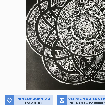
HINZUFÜGEN ZU
VORSCHAU ERSTE
favorite_border
move_to_inbox
FAVORITEN
MIT DEM FOTO IHRER