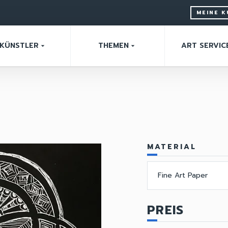
MEINE 
KÜNSTLER
THEMEN
ART SERVIC
arrow_drop_down
arrow_drop_down
MATERIAL
Fine Art Paper
PREIS