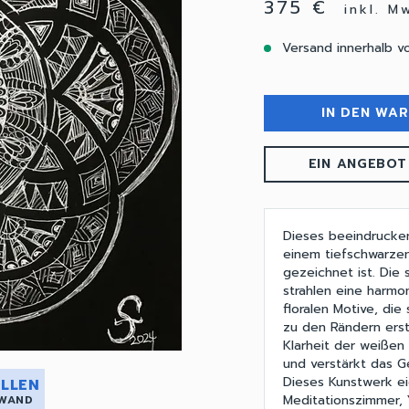
375 €
inkl. M
Versand innerhalb v
IN DEN WA
EIN ANGEBOT
Dieses beeindrucke
einem tiefschwarzen 
gezeichnet ist. Die
strahlen eine harmo
floralen Motive, die
zu den Rändern erst
Klarheit der weißen
und verstärkt das G
Dieses Kunstwerk e
LLEN
Meditationszimmer,
 WAND