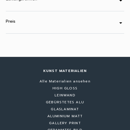
arrow_drop_down
Preis
arrow_drop_down
KUNST MATERIALIEN
Alle Materialien ansehen
HIGH GLOSS
LEINWAND
GEBÜRSTETES ALU
GLASLAMINAT
ALUMINIUM MATT
GALLERY PRINT
GERAHMTES BILD