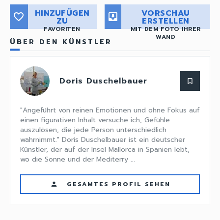
HINZUFÜGEN
VORSCHAU
favorite_border
move_to_inbox
ZU
ERSTELLEN
FAVORITEN
MIT DEM FOTO IHRER
WAND
ÜBER DEN KÜNSTLER
Doris Duschelbauer
bookmark_border
"Angeführt von reinen Emotionen und ohne Fokus auf
einen figurativen Inhalt versuche ich, Gefühle
auszulösen, die jede Person unterschiedlich
wahrnimmt." Doris Duschelbauer ist ein deutscher
Künstler, der auf der Insel Mallorca in Spanien lebt,
wo die Sonne und der Mediterry ...
GESAMTES PROFIL SEHEN
person