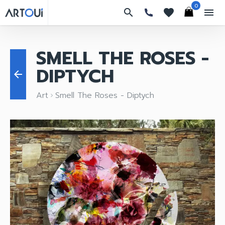
0
search
favorites
menu
SMELL THE ROSES -
DIPTYCH
arrow_back
Art
Smell The Roses - Diptych
keyboard_arrow_right