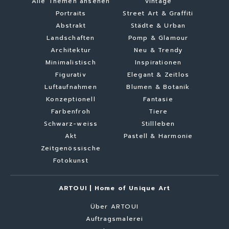
Alle Themen ansehen
Vintage
Portraits
Street Art & Graffiti
Abstrakt
Städte & Urban
Landschaften
Pomp & Glamour
Architektur
Neu & Trendy
Minimalistisch
Inspirationen
Figurativ
Elegant & Zeitlos
Luftaufnahmen
Blumen & Botanik
Konzeptionell
Fantasie
Farbenfroh
Tiere
Schwarz-weiss
Stillleben
Akt
Pastell & Harmonie
Zeitgenössische
Fotokunst
ARTOUI | Home of Unique Art
Über ARTOUI
Auftragsmalerei