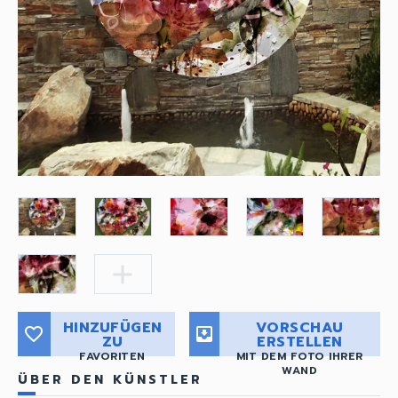
add
HINZUFÜGEN
VORSCHAU
favorite_border
move_to_inbox
ZU
ERSTELLEN
FAVORITEN
MIT DEM FOTO IHRER
WAND
ÜBER DEN KÜNSTLER