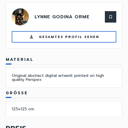
LYNNE GODINA ORME
bookmark_border
GESAMTES PROFIL SEHEN
person
MATERIAL
Original abstract digital artwork printed on high
quality Perspex
GRÖSSE
125x125 cm