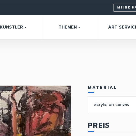
MEINE 
KÜNSTLER
THEMEN
ART SERVIC
arrow_drop_down
arrow_drop_down
MATERIAL
acrylic on canvas
PREIS