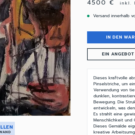
4500 €
inkl.
Versand innerhalb v
IN DEN WA
EIN ANGEBOT
Dieses kraftvolle a
Pinselstriche, um e
Verwendung von ti
dunklen, kontrastie
Bewegung. Die Struk
entwickeln, was den 
Es strahlt eine gew
Menschlichkeit und 
Dieses Gemälde eig
LLEN
kreative Arbeitsum
 WAND