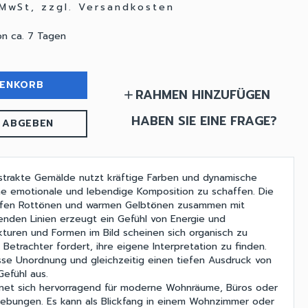
 MwSt, zzgl. Versandkosten
on ca. 7 Tagen
RENKORB
RAHMEN HINZUFÜGEN
add
HABEN SIE EINE FRAGE?
 ABGEBEN
bstrakte Gemälde nutzt kräftige Farben und dynamische
ine emotionale und lebendige Komposition zu schaffen. Die
efen Rottönen und warmen Gelbtönen zusammen mit
renden Linien erzeugt ein Gefühl von Energie und
turen und Formen im Bild scheinen sich organisch zu
Betrachter fordert, ihre eigene Interpretation zu finden.
isse Unordnung und gleichzeitig einen tiefen Ausdruck von
Gefühl aus.
net sich hervorragend für moderne Wohnräume, Büros oder
gebungen. Es kann als Blickfang in einem Wohnzimmer oder