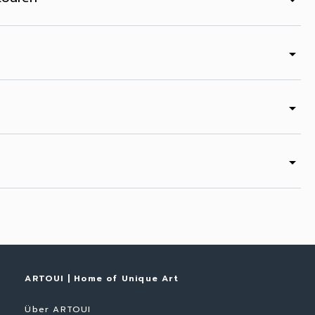
arrow_drop_down
arrow_drop_down
arrow_drop_down
arrow_drop_down
ARTOUI | Home of Unique Art
Über ARTOUI