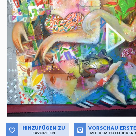
HINZUFÜGEN ZU
VORSCHAU ERSTE
favorite_border
move_to_inbox
FAVORITEN
MIT DEM FOTO IHRER