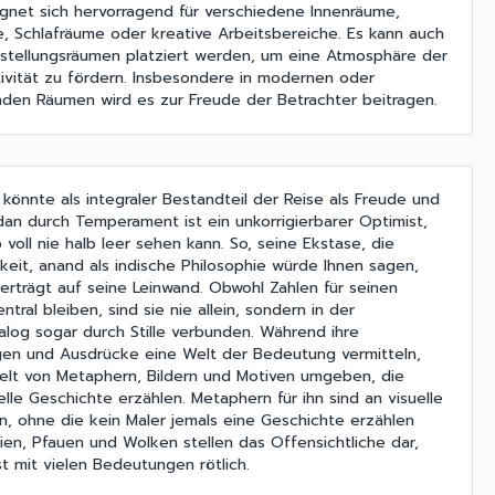
gnet sich hervorragend für verschiedene Innenräume,
 Schlafräume oder kreative Arbeitsbereiche. Es kann auch
sstellungsräumen platziert werden, um eine Atmosphäre der
ativität zu fördern. Insbesondere in modernen oder
nden Räumen wird es zur Freude der Betrachter beitragen.
könnte als integraler Bestandteil der Reise als Freude und
dan durch Temperament ist ein unkorrigierbarer Optimist,
b voll nie halb leer sehen kann. So, seine Ekstase, die
gkeit, anand als indische Philosophie würde Ihnen sagen,
erträgt auf seine Leinwand. Obwohl Zahlen für seinen
tral bleiben, sind sie nie allein, sondern in der
alog sogar durch Stille verbunden. Während ihre
ngen und Ausdrücke eine Welt der Bedeutung vermitteln,
Welt von Metaphern, Bildern und Motiven umgeben, die
uelle Geschichte erzählen. Metaphern für ihn sind an visuelle
 ohne die kein Maler jemals eine Geschichte erzählen
ien, Pfauen und Wolken stellen das Offensichtliche dar,
st mit vielen Bedeutungen rötlich.