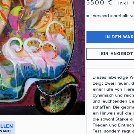
5500 €
inkl.
Versand innerhalb v
IN DEN WA
EIN ANGEBOT
Dieses lebendige W
zeigt zwei Frauen, 
einer Fülle von Tier
dynamisch und reich
und leuchtenden Ge
schaffen. Die geome
ein Hinweis auf die
die sowohl Stärke al
Frieden und Eintrach
LLEN
Fest, sondern regt
 WAND