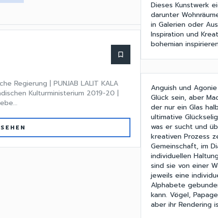
Dieses Kunstwerk ei
darunter Wohnräume,
in Galerien oder Au
Inspiration und Kre
bohemian inspiriere
bookmark_border
ische Regierung | PUNJAB LALIT KALA
Anguish und Agonie 
ischen Kulturministerium 2019-20 |
Glück sein, aber Ma
ebe...
der nur ein Glas hal
ultimative Glückseli
was er sucht und üb
 SEHEN
kreativen Prozess zen
Gemeinschaft, im Di
individuellen Haltu
sind sie von einer 
jeweils eine individ
Alphabete gebunden,
kann. Vögel, Papage
aber ihr Rendering i