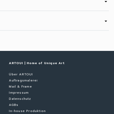
arrow_drop_down
arrow_drop_down
ARTOUI | Home of Unique Art
Über ARTOUI
Auftragsmalerei
Mail & Frame
Impressum
Datenschutz
AGBs
In-house Produktion