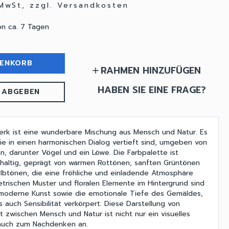
 MwSt, zzgl. Versandkosten
on ca. 7 Tagen
RENKORB
RAHMEN HINZUFÜGEN
add
HABEN SIE EINE FRAGE?
 ABGEBEN
erk ist eine wunderbare Mischung aus Mensch und Natur. Es
die in einen harmonischen Dialog vertieft sind, umgeben von
en, darunter Vögel und ein Löwe. Die Farbpalette ist
haltig, geprägt von warmen Rottönen, sanften Grüntönen
lbtönen, die eine fröhliche und einladende Atmosphäre
trischen Muster und floralen Elemente im Hintergrund sind
 moderne Kunst sowie die emotionale Tiefe des Gemäldes,
s auch Sensibilität verkörpert. Diese Darstellung von
t zwischen Mensch und Natur ist nicht nur ein visuelles
 auch zum Nachdenken an.