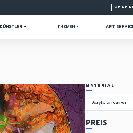
MEINE 
KÜNSTLER
THEMEN
ART SERVIC
arrow_drop_down
arrow_drop_down
MATERIAL
Acrylic on canvas
PREIS