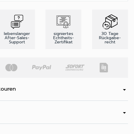
lebenslanger
signiertes
30 Tage
After-Sales-
Echtheits-
Rückgabe-
Support
Zertifikat
recht
touren
arrow_drop_down
arrow_drop_down