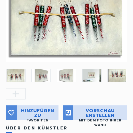
add
HINZUFÜGEN
VORSCHAU
favorite_border
move_to_inbox
ZU
ERSTELLEN
FAVORITEN
MIT DEM FOTO IHRER
WAND
ÜBER DEN KÜNSTLER