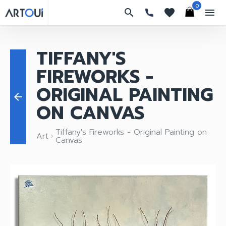
0
search
favorites
menu
TIFFANY'S
FIREWORKS -
ORIGINAL PAINTING
arrow_back
ON CANVAS
Tiffany's Fireworks - Original Painting on
Art
keyboard_arrow_right
Canvas