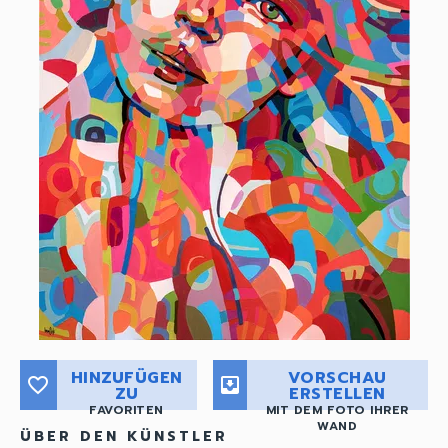
HINZUFÜGEN
VORSCHAU
favorite_border
move_to_inbox
ZU
ERSTELLEN
FAVORITEN
MIT DEM FOTO IHRER
WAND
ÜBER DEN KÜNSTLER