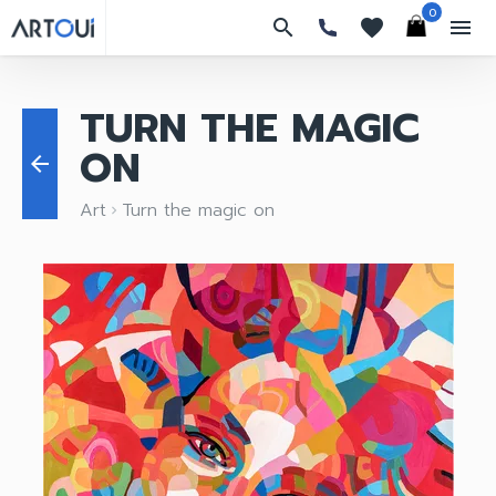
0
search
favorites
menu
TURN THE MAGIC
ON
arrow_back
Art
Turn the magic on
keyboard_arrow_right