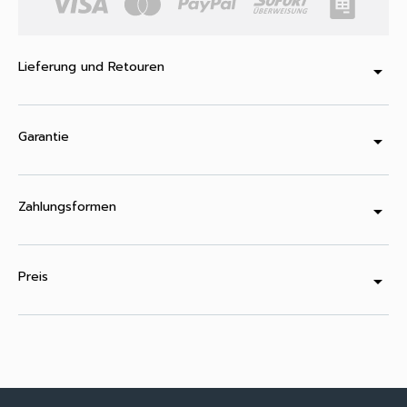
Lieferung und Retouren
arrow_drop_down
Garantie
arrow_drop_down
Zahlungsformen
arrow_drop_down
Preis
arrow_drop_down