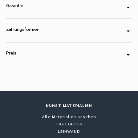
Garantie
arrow_drop_down
Zahlungsformen
arrow_drop_down
Preis
arrow_drop_down
KUNST MATERIALIEN
Alle Materialien ansehen
HIGH GLOSS
LEINWAND