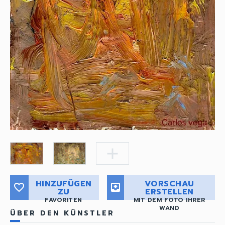
add
HINZUFÜGEN
VORSCHAU
favorite_border
move_to_inbox
ZU
ERSTELLEN
FAVORITEN
MIT DEM FOTO IHRER
WAND
ÜBER DEN KÜNSTLER