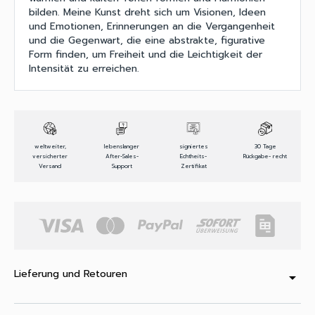
bilden. Meine Kunst dreht sich um Visionen, Ideen
und Emotionen, Erinnerungen an die Vergangenheit
und die Gegenwart, die eine abstrakte, figurative
Form finden, um Freiheit und die Leichtigkeit der
Intensität zu erreichen.
weltweiter,
lebenslanger
signiertes
30 Tage
versicherter
After-Sales-
Echtheits-
Rückgabe- recht
Versand
Support
Zertifikat
Lieferung und Retouren
arrow_drop_down