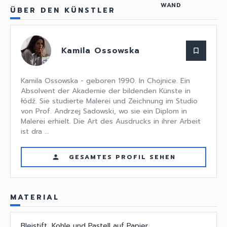
WAND
ÜBER DEN KÜNSTLER
Kamila Ossowska
bookmark_border
Kamila Ossowska - geboren 1990. In Chojnice. Ein
Absolvent der Akademie der bildenden Künste in
łódź. Sie studierte Malerei und Zeichnung im Studio
von Prof. Andrzej Sadowski, wo sie ein Diplom in
Malerei erhielt. Die Art des Ausdrucks in ihrer Arbeit
ist dra ...
GESAMTES PROFIL SEHEN
person
MATERIAL
Bleistift, Kohle und Pastell auf Papier