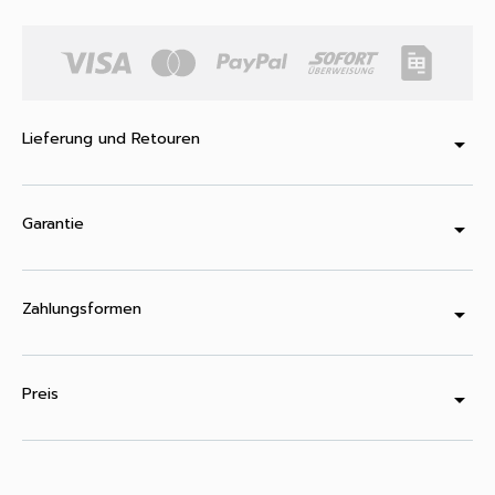
Lieferung und Retouren
arrow_drop_down
Garantie
arrow_drop_down
Zahlungsformen
arrow_drop_down
Preis
arrow_drop_down