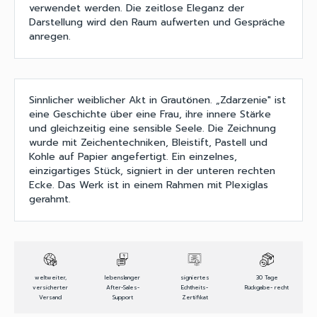
verwendet werden. Die zeitlose Eleganz der
Darstellung wird den Raum aufwerten und Gespräche
anregen.
Sinnlicher weiblicher Akt in Grautönen. „Zdarzenie" ist
eine Geschichte über eine Frau, ihre innere Stärke
und gleichzeitig eine sensible Seele. Die Zeichnung
wurde mit Zeichentechniken, Bleistift, Pastell und
Kohle auf Papier angefertigt. Ein einzelnes,
einzigartiges Stück, signiert in der unteren rechten
Ecke. Das Werk ist in einem Rahmen mit Plexiglas
gerahmt.
weltweiter,
lebenslanger
signiertes
30 Tage
versicherter
After-Sales-
Echtheits-
Rückgabe- recht
Versand
Support
Zertifikat