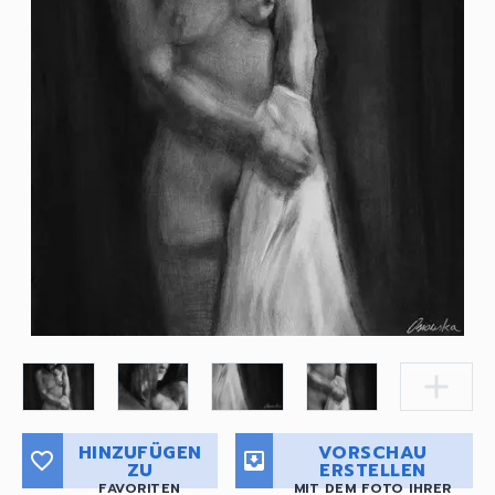
add
HINZUFÜGEN
VORSCHAU
favorite_border
move_to_inbox
ZU
ERSTELLEN
FAVORITEN
MIT DEM FOTO IHRER