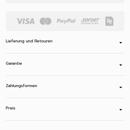
Lieferung und Retouren
arrow_drop_down
Garantie
arrow_drop_down
Zahlungsformen
arrow_drop_down
Preis
arrow_drop_down