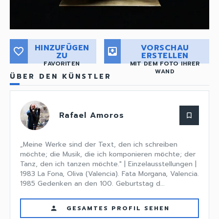
HINZUFÜGEN
VORSCHAU
favorite_border
move_to_inbox
ZU
ERSTELLEN
FAVORITEN
MIT DEM FOTO IHRER
WAND
ÜBER DEN KÜNSTLER
Rafael Amoros
bookmark_border
„Meine Werke sind der Text, den ich schreiben
möchte; die Musik, die ich komponieren möchte; der
Tanz, den ich tanzen möchte." | Einzelausstellungen |
1983 La Fona, Oliva (Valencia). Fata Morgana, Valencia.
1985 Gedenken an den 100. Geburtstag d...
GESAMTES PROFIL SEHEN
person