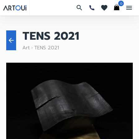
0
search
favorites
menu
TENS 2021
arrow_back
Art
TENS 2021
keyboard_arrow_right