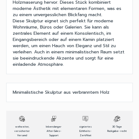
Holzmaserung hervor. Dieses Stück kombiniert
moderne Ästhetik mit elementaren Formen, was es
zu einem unvergesslichen Blickfang macht.
Diese Skulptur eignet sich perfekt für moderne
Wohnräume, Büros oder Galerien. Sie kann als
zentrales Element auf einem Konsolentisch, im
Eingangsbereich oder auf einem Kamin platziert
werden, um einen Hauch von Eleganz und Stil zu
verleihen. Auch in einem minimalistischen Raum setzt
sie beeindruckende Akzente und sorgt für eine
einladende Atmosphäre.
Minimalistische Skulptur aus verbranntem Holz
weltweiter,
lebenslanger
signiertes
30 Tage
versicherter
After-Sales-
Echtheits-
Rückgabe- recht
Versand
Support
Zertifikat