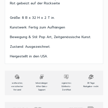
Rot gebeizt auf der Rückseite
Größe: 8 B x 32 H x 2 T in.
Kunstwerk: Fertig zum Aufhängen
Bewegung & Stil: Pop Art, Zeitgenössische Kunst.
Zustand: Ausgezeichnet.
Hergestellt in den USA.
weltweiter,
lebenslanger
signiertes
30 Tage
versicherter
After-Sales-
Echtheits-
Rückgabe- recht
Versand
Support
Zertifikat