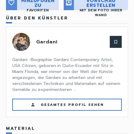
HINZUFÜGEN
VORSCHAU
favorite_border
move_to_inbox
ZU
ERSTELLEN
FAVORITEN
MIT DEM FOTO IHRER
WAND
ÜBER DEN KÜNSTLER
Gardani
bookmark_border
Gardani -Biographie Gardani Contemporary Artist,
USA Citizen, geboren in Quito-Ecuador mit Sitz in
Miami Florida, war immer von der Welt der Künste
angezogen, die Gardani zu arbeiten und mit
verschiedenen Techniken und Materialien auf seinem
Gemälde zu experimentieren ...
GESAMTES PROFIL SEHEN
person
MATERIAL