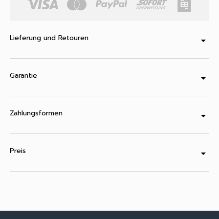
Lieferung und Retouren
arrow_drop_down
Garantie
arrow_drop_down
Zahlungsformen
arrow_drop_down
Preis
arrow_drop_down