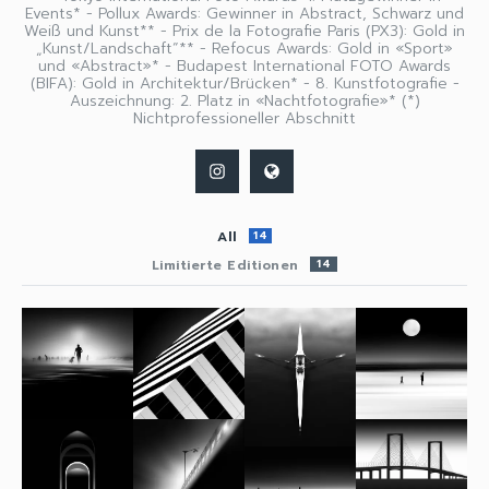
Events* - Pollux Awards: Gewinner in Abstract, Schwarz und
Weiß und Kunst** - Prix de la Fotografie Paris (PX3): Gold in
„Kunst/Landschaft“** - Refocus Awards: Gold in «Sport»
und «Abstract»* - Budapest International FOTO Awards
(BIFA): Gold in Architektur/Brücken* - 8. Kunstfotografie -
Auszeichnung: 2. Platz in «Nachtfotografie»* (*)
Nichtprofessioneller Abschnitt
All
14
Limitierte Editionen
14