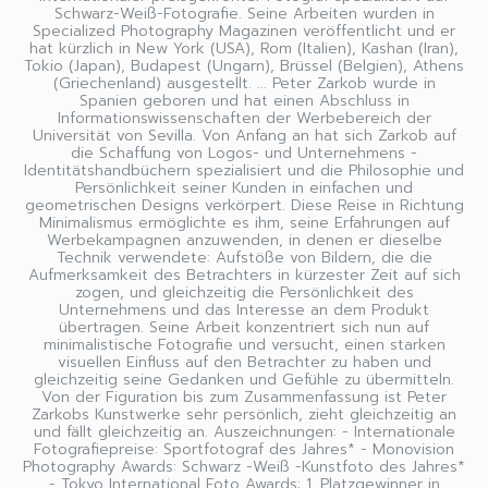
Schwarz-Weiß-Fotografie. Seine Arbeiten wurden in
Specialized Photography Magazinen veröffentlicht und er
hat kürzlich in New York (USA), Rom (Italien), Kashan (Iran),
Tokio (Japan), Budapest (Ungarn), Brüssel (Belgien), Athens
(Griechenland) ausgestellt. ... Peter Zarkob wurde in
Spanien geboren und hat einen Abschluss in
Informationswissenschaften der Werbebereich der
Universität von Sevilla. Von Anfang an hat sich Zarkob auf
die Schaffung von Logos- und Unternehmens -
Identitätshandbüchern spezialisiert und die Philosophie und
Persönlichkeit seiner Kunden in einfachen und
geometrischen Designs verkörpert. Diese Reise in Richtung
Minimalismus ermöglichte es ihm, seine Erfahrungen auf
Werbekampagnen anzuwenden, in denen er dieselbe
Technik verwendete: Aufstöße von Bildern, die die
Aufmerksamkeit des Betrachters in kürzester Zeit auf sich
zogen, und gleichzeitig die Persönlichkeit des
Unternehmens und das Interesse an dem Produkt
übertragen. Seine Arbeit konzentriert sich nun auf
minimalistische Fotografie und versucht, einen starken
visuellen Einfluss auf den Betrachter zu haben und
gleichzeitig seine Gedanken und Gefühle zu übermitteln.
Von der Figuration bis zum Zusammenfassung ist Peter
Zarkobs Kunstwerke sehr persönlich, zieht gleichzeitig an
und fällt gleichzeitig an. Auszeichnungen: - Internationale
Fotografiepreise: Sportfotograf des Jahres* - Monovision
Photography Awards: Schwarz -Weiß -Kunstfoto des Jahres*
- Tokyo International Foto Awards: 1. Platzgewinner in