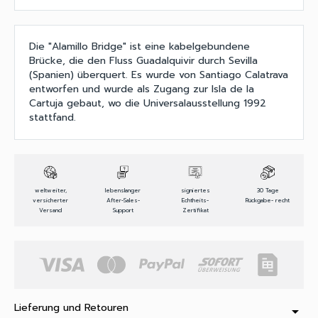
Die "Alamillo Bridge" ist eine kabelgebundene
Brücke, die den Fluss Guadalquivir durch Sevilla
(Spanien) überquert. Es wurde von Santiago Calatrava
entworfen und wurde als Zugang zur Isla de la
Cartuja gebaut, wo die Universalausstellung 1992
stattfand.
weltweiter,
lebenslanger
signiertes
30 Tage
versicherter
After-Sales-
Echtheits-
Rückgabe- recht
Versand
Support
Zertifikat
Lieferung und Retouren
arrow_drop_down