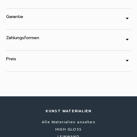
Garantie
arrow_drop_down
Zahlungsformen
arrow_drop_down
Preis
arrow_drop_down
KUNST MATERIALIEN
Alle Materialien ansehen
HIGH GLOSS
LEINWAND