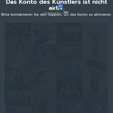
Das Konto des Künstlers ist nicht
aktiv.
All
32
Originale
32
Bitte kontaktieren Sie den Support, um das Konto zu aktivieren.