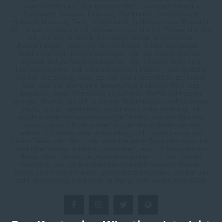
habe Kunden auf der ganzen Welt, darunter Amerika,
Australien, Kanada, England, Frankreich, Deutschland,
Holland, Monaco, Peru, Schottland, Südkorea und Thailand,
67 Länder in allem I. Ich bin sehr stolz darauf. Früher dachte
ich, ich hatte Glück, ich hatte einige erstaunliche
Bewertungen, aber das ist mit harte Arbeit einhergeht,
Zeittische hält, Beschreibungen, die zur Arbeit passen,
schnell auf Anfragen reagieren, die Kunden über den
Lieferfortschritt auf dem Laufenden halten, nachgedehn
Stellen Sie sicher, dass sie mit ihren Gemälden zufrieden
sind und vor allem ihre Erwartungen übertreffen. Das
Ergebnis, dass Menschen so schöne Worte schreiben
können, Worte, die ich in einem Wörterbuch nachschlagen
muss, um zu verstehen, ist für mich sehr demütig. Ich
möchte eine vertrauenswürdige Marke, von der Kunden
wissen, dass ich sie immer an die erste Stelle setzen
werde. Ich hatte eine Ausstellung, ich hatte Leute aus
vielen Teilen der Welt, die verschiedene Sprachen sprachen
und über meine Arbeiten schreiben, was ich bescheiden
finde, aber die beste Ausstellung aller ……… die meiner
Gemälde, die an Wänden bei Wänden hängen Häuser,
Büros und Hotels meiner geschätzten Kunden, ich bin ein
sehr glückliches Mädchen Ta Byrne Koh Samui, Mai 2024