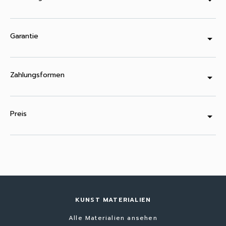
arrow_drop_down
Garantie
arrow_drop_down
Zahlungsformen
arrow_drop_down
Preis
arrow_drop_down
KUNST MATERIALIEN
Alle Materialien ansehen