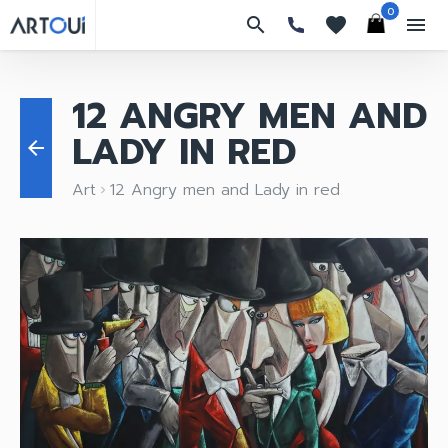
0
search
favorites
menu
12 ANGRY MEN AND
LADY IN RED
arrow_back
Art
12 Angry men and Lady in red
keyboard_arrow_right