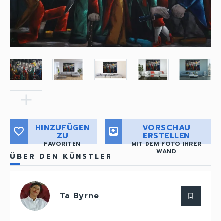
add
HINZUFÜGEN
VORSCHAU
favorite_border
move_to_inbox
ZU
ERSTELLEN
FAVORITEN
MIT DEM FOTO IHRER
WAND
ÜBER DEN KÜNSTLER
Ta Byrne
bookmark_border