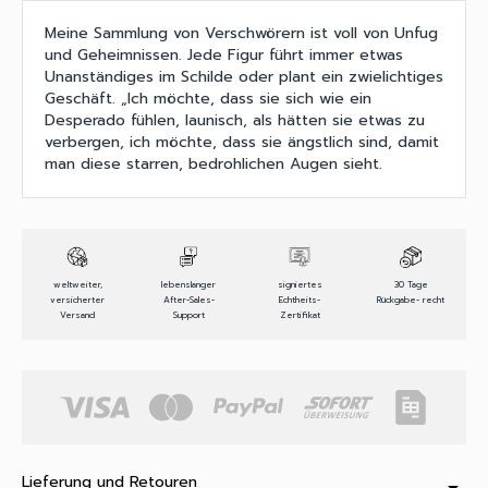
Meine Sammlung von Verschwörern ist voll von Unfug
und Geheimnissen. Jede Figur führt immer etwas
Unanständiges im Schilde oder plant ein zwielichtiges
Geschäft. „Ich möchte, dass sie sich wie ein
Desperado fühlen, launisch, als hätten sie etwas zu
verbergen, ich möchte, dass sie ängstlich sind, damit
man diese starren, bedrohlichen Augen sieht.
weltweiter,
lebenslanger
signiertes
30 Tage
versicherter
After-Sales-
Echtheits-
Rückgabe- recht
Versand
Support
Zertifikat
Lieferung und Retouren