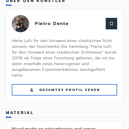
ÜBER DEN KÜNSTLER
Pietro Dente
bookmark_border
Harte Luft für den Vorwand einer städtischen Sicht ...
Jenseits der Kunstwerke Die Sammlung "Harte Luft
für den Vorwand einer städtischen Sichtweise" wurde
2008 als Folge einer Forschung geboren, die ich bis
dahin innerhalb eines heterogenen und
ausgelassenen Experimentalismus durchgeführt
hatte.
GESAMTES PROFIL SEHEN
person
MATERIAL
Mixed media on polycarbonate and canvas