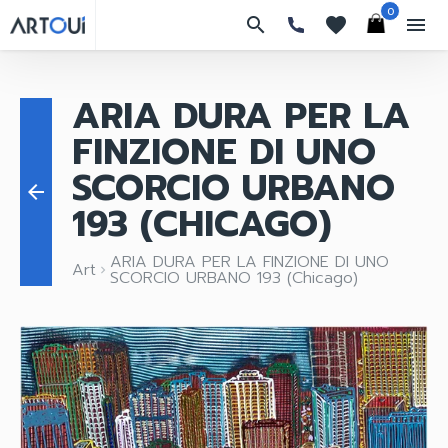
0
search
favorites
menu
ARIA DURA PER LA
FINZIONE DI UNO
SCORCIO URBANO
arrow_back
193 (CHICAGO)
ARIA DURA PER LA FINZIONE DI UNO
Art
keyboard_arrow_right
SCORCIO URBANO 193 (Chicago)