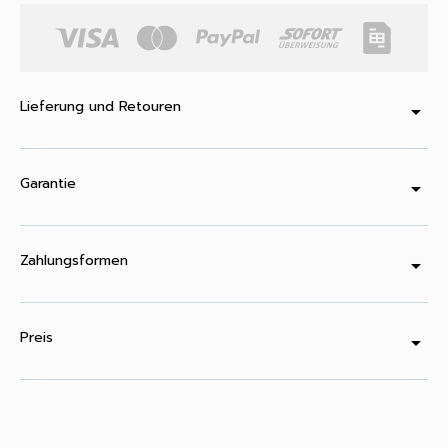
Lieferung und Retouren
arrow_drop_down
Garantie
arrow_drop_down
Zahlungsformen
arrow_drop_down
Preis
arrow_drop_down