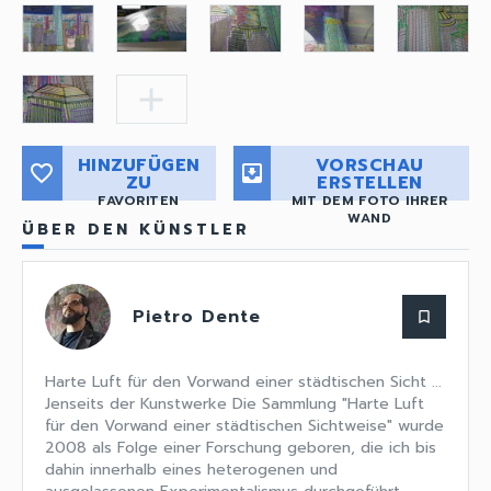
add
HINZUFÜGEN
VORSCHAU
favorite_border
move_to_inbox
ZU
ERSTELLEN
FAVORITEN
MIT DEM FOTO IHRER
WAND
ÜBER DEN KÜNSTLER
Pietro Dente
bookmark_border
Harte Luft für den Vorwand einer städtischen Sicht ...
Jenseits der Kunstwerke Die Sammlung "Harte Luft
für den Vorwand einer städtischen Sichtweise" wurde
2008 als Folge einer Forschung geboren, die ich bis
dahin innerhalb eines heterogenen und