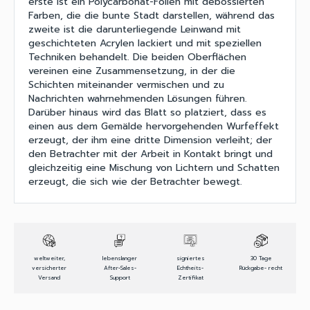
erste ist ein Polycarbonat-Folien mit debossierten
Farben, die die bunte Stadt darstellen, während das
zweite ist die darunterliegende Leinwand mit
geschichteten Acrylen lackiert und mit speziellen
Techniken behandelt. Die beiden Oberflächen
vereinen eine Zusammensetzung, in der die
Schichten miteinander vermischen und zu
Nachrichten wahrnehmenden Lösungen führen.
Darüber hinaus wird das Blatt so platziert, dass es
einen aus dem Gemälde hervorgehenden Wurfeffekt
erzeugt, der ihm eine dritte Dimension verleiht; der
den Betrachter mit der Arbeit in Kontakt bringt und
gleichzeitig eine Mischung von Lichtern und Schatten
erzeugt, die sich wie der Betrachter bewegt.
weltweiter,
lebenslanger
signiertes
30 Tage
versicherter
After-Sales-
Echtheits-
Rückgabe- recht
Versand
Support
Zertifikat