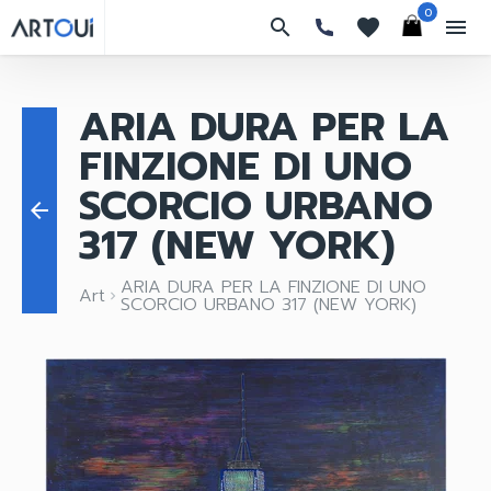
0
search
favorites
menu
ARIA DURA PER LA
FINZIONE DI UNO
SCORCIO URBANO
arrow_back
317 (NEW YORK)
ARIA DURA PER LA FINZIONE DI UNO
Art
keyboard_arrow_right
SCORCIO URBANO 317 (NEW YORK)