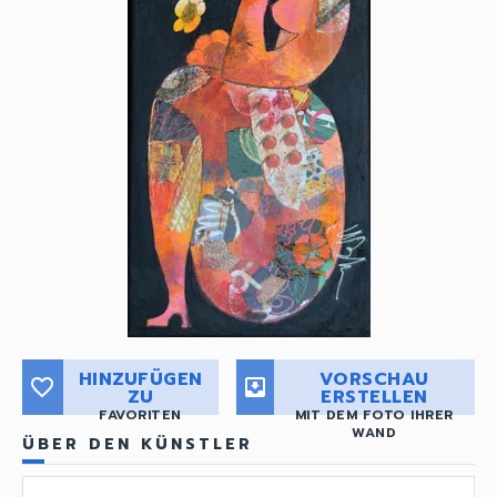
HINZUFÜGEN
VORSCHAU
favorite_border
move_to_inbox
ZU
ERSTELLEN
FAVORITEN
MIT DEM FOTO IHRER
WAND
ÜBER DEN KÜNSTLER