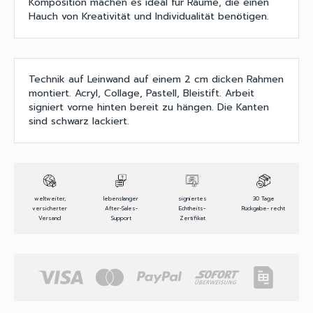
Komposition machen es ideal für Räume, die einen
Hauch von Kreativität und Individualität benötigen.
Technik auf Leinwand auf einem 2 cm dicken Rahmen
montiert. Acryl, Collage, Pastell, Bleistift. Arbeit
signiert vorne hinten bereit zu hängen. Die Kanten
sind schwarz lackiert.
weltweiter,
lebenslanger
signiertes
30 Tage
versicherter
After-Sales-
Echtheits-
Rückgabe- recht
Versand
Support
Zertifikat