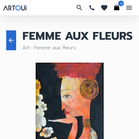
0
search
favorites
menu
FEMME AUX FLEURS
arrow_back
Art
Femme aux fleurs
keyboard_arrow_right