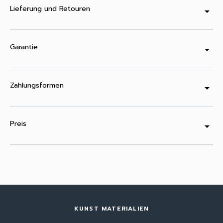
Lieferung und Retouren
arrow_drop_down
Garantie
arrow_drop_down
Zahlungsformen
arrow_drop_down
Preis
arrow_drop_down
KUNST MATERIALIEN