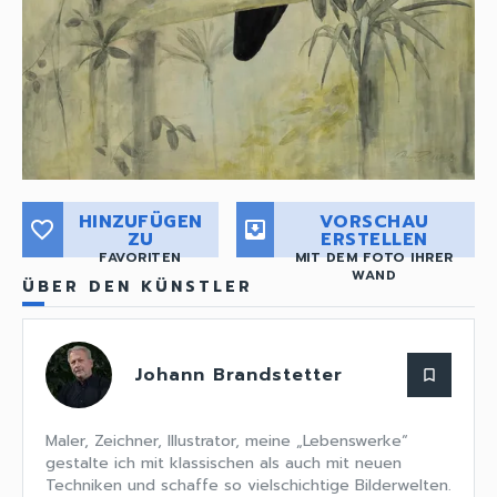
HINZUFÜGEN
VORSCHAU
favorite_border
move_to_inbox
ZU
ERSTELLEN
FAVORITEN
MIT DEM FOTO IHRER
WAND
ÜBER DEN KÜNSTLER
Johann Brandstetter
bookmark_border
Maler, Zeichner, Illustrator, meine „Lebenswerke“
gestalte ich mit klassischen als auch mit neuen
Techniken und schaffe so vielschichtige Bilderwelten.