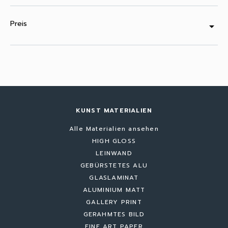
Preis
arrow_drop_down
KUNST MATERIALIEN
Alle Materialien ansehen
HIGH GLOSS
LEINWAND
GEBÜRSTETES ALU
GLASLAMINAT
ALUMINIUM MATT
GALLERY PRINT
GERAHMTES BILD
FINE ART PAPER