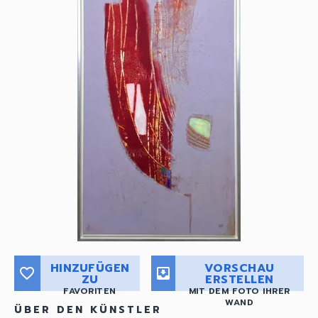
HINZUFÜGEN
VORSCHAU
favorite_border
move_to_inbox
ZU
ERSTELLEN
FAVORITEN
MIT DEM FOTO IHRER
WAND
ÜBER DEN KÜNSTLER