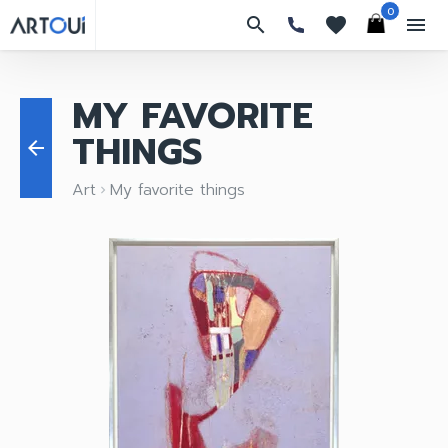
0
search
favorites
menu
MY FAVORITE
THINGS
arrow_back
Art
My favorite things
keyboard_arrow_right