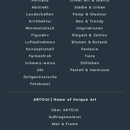
Portraits
Street Art & Graffiti
Abstrakt
Städte & Urban
Landschaften
Pomp & Glamour
Architektur
Neu & Trendy
Minimalistisch
Inspirationen
Figurativ
Elegant & Zeitlos
Luftaufnahmen
Blumen & Botanik
Konzeptionell
Fantasie
Farbenfroh
Tiere
Schwarz-weiss
Stillleben
Akt
Pastell & Harmonie
Zeitgenössische
Fotokunst
ARTOUI | Home of Unique Art
Über ARTOUI
Auftragsmalerei
Mail & Frame