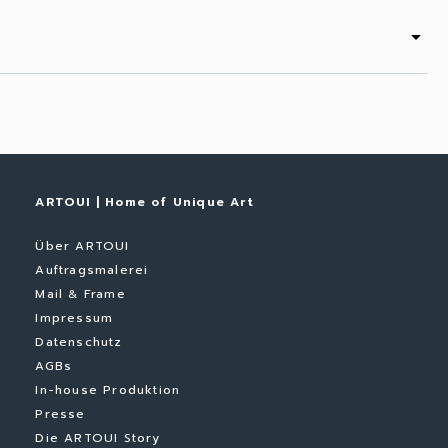
arrow_drop_down
ARTOUI | Home of Unique Art
Über ARTOUI
Auftragsmalerei
Mail & Frame
Impressum
Datenschutz
AGBs
In-house Produktion
Presse
Die ARTOUI Story