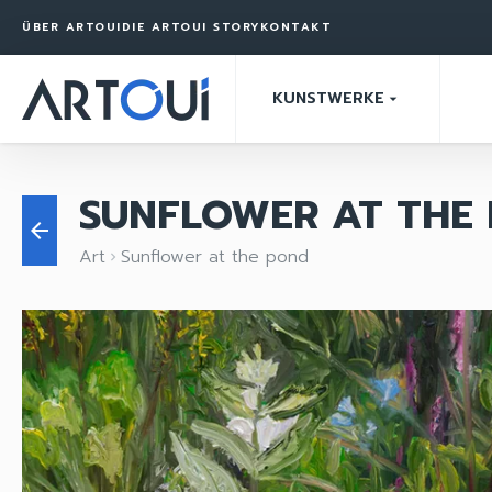
ÜBER ARTOUI
DIE ARTOUI STORY
KONTAKT
KUNSTWERKE
arrow_drop_down
SUNFLOWER AT THE
arrow_back
Art
Sunflower at the pond
keyboard_arrow_right