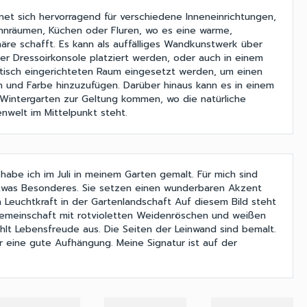
et sich hervorragend für verschiedene Inneneinrichtungen,
hnräumen, Küchen oder Fluren, wo es eine warme,
re schafft. Es kann als auffälliges Wandkunstwerk über
er Dressoirkonsole platziert werden, oder auch in einem
tisch eingerichteten Raum eingesetzt werden, um einen
n und Farbe hinzuzufügen. Darüber hinaus kann es in einem
Wintergarten zur Geltung kommen, wo die natürliche
nwelt im Mittelpunkt steht.
abe ich im Juli in meinem Garten gemalt. Für mich sind
was Besonderes. Sie setzen einen wunderbaren Akzent
n Leuchtkraft in der Gartenlandschaft Auf diesem Bild steht
Gemeinschaft mit rotvioletten Weidenröschen und weißen
ahlt Lebensfreude aus. Die Seiten der Leinwand sind bemalt.
für eine gute Aufhängung. Meine Signatur ist auf der