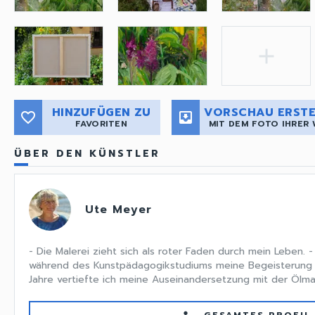
add
HINZUFÜGEN ZU
VORSCHAU ERSTE
favorite_border
move_to_inbox
FAVORITEN
MIT DEM FOTO IHRER
ÜBER DEN KÜNSTLER
Ute Meyer
- Die Malerei zieht sich als roter Faden durch mein Leben.
während des Kunstpädagogikstudiums meine Begeisterung f
Jahre vertiefte ich meine Auseinandersetzung mit der Ölmale