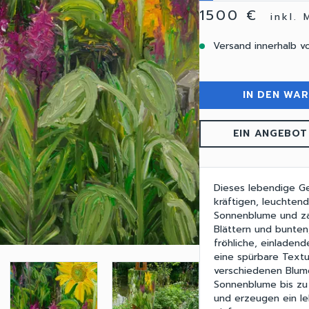
1500 €
inkl.
Versand innerhalb v
IN DEN WA
EIN ANGEBOT
Dieses lebendige Ge
kräftigen, leuchtend
Sonnenblume und za
Blättern und bunten
fröhliche, einladen
eine spürbare Textu
verschiedenen Blum
Sonnenblume bis zu 
und erzeugen ein le