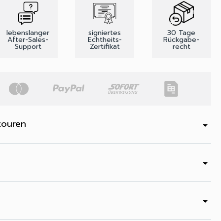
lebenslanger
signiertes
30 Tage
After-Sales-
Echtheits-
Rückgabe-
Support
Zertifikat
recht
touren
arrow_drop_down
arrow_drop_down
arrow_drop_down