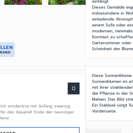
einfängt.
Dieses Gemälde eign
insbesondere in Wo
einladende Atmosphä
einem Sofa oder ein
modernen, minimalis
Kontrast zu schaffe
Gartenzimmer oder 
LLEN
Schönheit der Blume
 WAND
Diese Sonnenblume h
Sonnenblumen im et
mit ihrer strahlende
bookmark_border
die Pflanze in der 
Malven. Das Bild str
Ein Stahlseil sorgt 
 - Ich entdeckte mit Anfang zwanzig
Vorderseite.
ür das Aquarell. Ende der neunziger
rei....