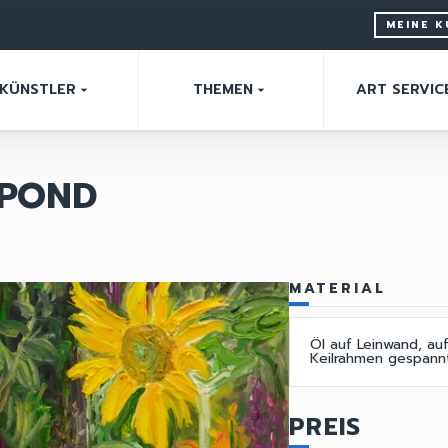
MEINE 
KÜNSTLER
THEMEN
ART SERVIC
arrow_drop_down
arrow_drop_down
 POND
MATERIAL
Öl auf Leinwand, au
Keilrahmen gespann
PREIS