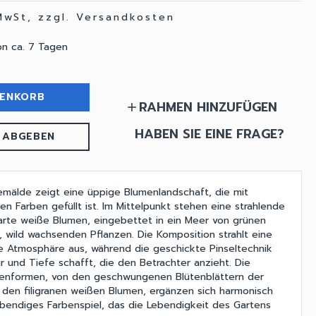
 MwSt, zzgl. Versandkosten
on ca. 7 Tagen
RENKORB
RAHMEN HINZUFÜGEN
add
HABEN SIE EINE FRAGE?
 ABGEBEN
mälde zeigt eine üppige Blumenlandschaft, die mit
en Farben gefüllt ist. Im Mittelpunkt stehen eine strahlende
rte weiße Blumen, eingebettet in ein Meer von grünen
, wild wachsenden Pflanzen. Die Komposition strahlt eine
de Atmosphäre aus, während die geschickte Pinseltechnik
r und Tiefe schafft, die den Betrachter anzieht. Die
enformen, von den geschwungenen Blütenblättern der
den filigranen weißen Blumen, ergänzen sich harmonisch
bendiges Farbenspiel, das die Lebendigkeit des Gartens