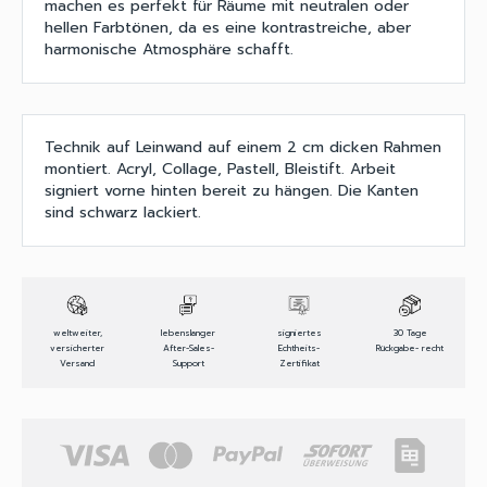
machen es perfekt für Räume mit neutralen oder
hellen Farbtönen, da es eine kontrastreiche, aber
harmonische Atmosphäre schafft.
Technik auf Leinwand auf einem 2 cm dicken Rahmen
montiert. Acryl, Collage, Pastell, Bleistift. Arbeit
signiert vorne hinten bereit zu hängen. Die Kanten
sind schwarz lackiert.
weltweiter,
lebenslanger
signiertes
30 Tage
versicherter
After-Sales-
Echtheits-
Rückgabe- recht
Versand
Support
Zertifikat