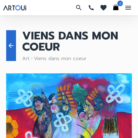
0
search
favorites
menu
VIENS DANS MON
COEUR
arrow_back
Art
Viens dans mon coeur
keyboard_arrow_right