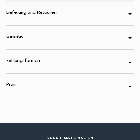
Lieferung und Retouren
arrow_drop_down
Garantie
arrow_drop_down
Zahlungsformen
arrow_drop_down
Preis
arrow_drop_down
KUNST MATERIALIEN