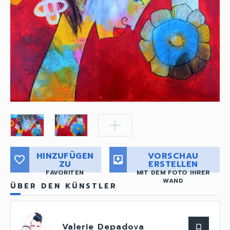
add
HINZUFÜGEN
VORSCHAU
favorite_border
move_to_inbox
ZU
ERSTELLEN
FAVORITEN
MIT DEM FOTO IHRER
WAND
ÜBER DEN KÜNSTLER
Valerie Depadova
bookmark_border